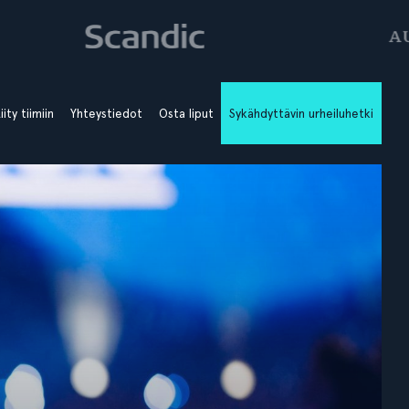
iity tiimiin
Yhteystiedot
Osta liput
Sykähdyttävin urheiluhetki