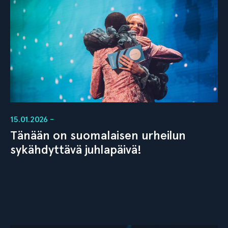
15.01.2026 -
Tänään on suomalaisen urheilun
sykähdyttävä juhlapäivä!