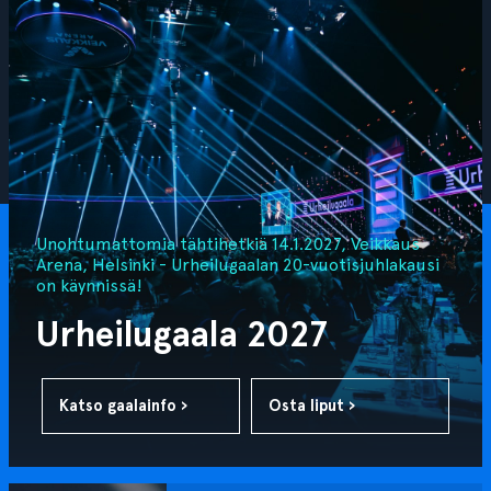
Unohtumattomia tähtihetkiä 14.1.2027, Veikkaus
Arena, Helsinki - Urheilugaalan 20-vuotisjuhlakausi
on käynnissä!
Urheilugaala 2027
Katso gaalainfo ›
Osta liput ›