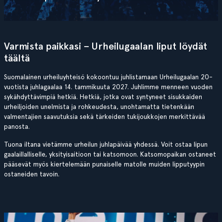
Varmista paikkasi – Urheilugaalan liput löydät
täältä
Suomalainen urheiluyhteisö kokoontuu juhlistamaan Urheilugaalan 20-
vuotista juhlagaalaa 14. tammikuuta 2027. Juhlimme menneen vuoden
sykähdyttävimpiä hetkiä. Hetkiä, jotka ovat syntyneet sisukkaiden
urheiljoiden unelmista ja rohkeudesta, unohtamatta tietenkään
valmentajien saavutuksia sekä tärkeiden tukijoukkojen merkittävää
panosta.
Tuona iltana vietämme urheilun juhlapäivää yhdessä. Voit ostaa lipun
gaalaillalliselle, yksityisaitioon tai katsomoon. Katsomopaikan ostaneet
pääsevät myös kiertelemään punaiselle matolle muiden lipputyypin
ostaneiden tavoin.