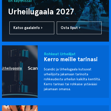
on käynnissä!
Urheilugaala 2027
Katso gaalainfo ›
Osta liput ›
Rohkeat Urheilijat
Kerro meille tarinasi
Scandic ja Urheilugaala kutsuvat
urheilijoita jakamaan tarinoita
rohkeudesta urheilun kaikilta kentiltä.
Kerro tarinasi tai rohkaise ystävääsi
jakamaan omansa.