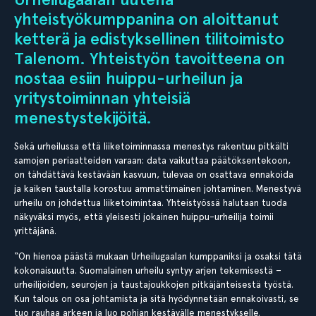
yhteistyökumppanina on aloittanut
ketterä ja edistyksellinen tilitoimisto
Talenom. Yhteistyön tavoitteena on
nostaa esiin huippu-urheilun ja
yritystoiminnan yhteisiä
menestystekijöitä.
Sekä urheilussa että liiketoiminnassa menestys rakentuu pitkälti
samojen periaatteiden varaan: data vaikuttaa päätöksentekoon,
on tähdättävä kestävään kasvuun, tulevaa on osattava ennakoida
ja kaiken taustalla korostuu ammattimainen johtaminen. Menestyvä
urheilu on johdettua liiketoimintaa. Yhteistyössä halutaan tuoda
näkyväksi myös, että yleisesti jokainen huippu-urheilija toimii
yrittäjänä.
“On hienoa päästä mukaan Urheilugaalan kumppaniksi ja osaksi tätä
kokonaisuutta. Suomalainen urheilu syntyy arjen tekemisestä –
urheilijoiden, seurojen ja taustajoukkojen pitkäjänteisestä työstä.
Kun talous on osa johtamista ja sitä hyödynnetään ennakoivasti, se
tuo rauhaa arkeen ja luo pohjan kestävälle menestykselle.