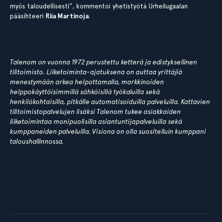
myös taloudellisesti”, kommentoi yhetistyötä Urheilugaalan
pääsihteeri
Riia Martinoja
.
Talenom on vuonna 1972 perustettu ketterä ja edistyksellinen
tilitoimisto. Liiketoiminta-ajatuksena on auttaa yrittäjiä
menestymään arkea helpottamalla, markkinoiden
helppokäyttöisimmillä sähköisillä työkaluilla sekä
henkilökohtaisilla, pitkälle automatisoiduilla palveluilla. Kattavien
tilitoimistopalvelujen lisäksi Talenom tukee asiakkaiden
liiketoimintaa monipuolisilla asiantuntijapalveluilla sekä
kumppaneiden palveluilla. Visiona on olla suositelluin kumppani
taloushallinnossa.