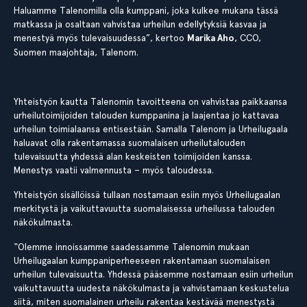
Haluamme Talenomilla olla kumppani, joka kulkee mukana tässä
matkassa ja osaltaan vahvistaa urheilun edellytyksiä kasvaa ja
menestyä myös tulevaisuudessa”, kertoo
Marika Aho
, CCO,
Suomen maajohtaja, Talenom.
Yhteistyön kautta Talenomin tavoitteena on vahvistaa paikkaansa
urheilutoimijoiden talouden kumppanina ja laajentaa jo kattavaa
urheilun toimialaansa entisestään. Samalla Talenom ja Urheilugaala
haluavat olla rakentamassa suomalaisen urheilutalouden
tulevaisuutta yhdessä alan keskeisten toimijoiden kanssa.
Menestys vaatii valmennusta – myös taloudessa.
Yhteistyön sisällöissä tullaan nostamaan esiin myös Urheilugaalan
merkitystä ja vaikuttavuutta suomalaisessa urheilussa talouden
näkökulmasta.
“Olemme innoissamme saadessamme Talenomin mukaan
Urheilugaalan kumppaniperheeseen rakentamaan suomalaisen
urheilun tulevaisuutta. Yhdessä pääsemme nostamaan esiin urheilun
vaikuttavuutta uudesta näkökulmasta ja vahvistamaan keskustelua
siitä, miten suomalainen urheilu rakentaa kestävää menestystä