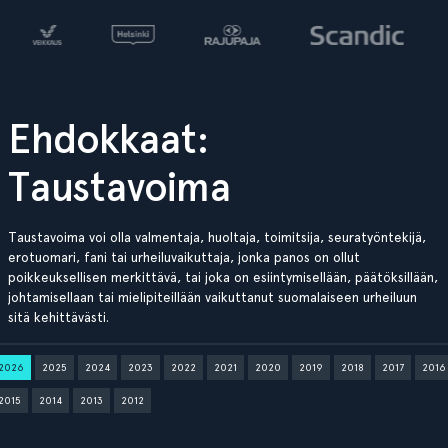
Ehdokkaat:
Taustavoima
Taustavoima voi olla valmentaja, huoltaja, toimitsija, seuratyöntekijä,
erotuomari, fani tai urheiluvaikuttaja, jonka panos on ollut
poikkeuksellisen merkittävä, tai joka on esiintymisellään, päätöksillään,
johtamisellaan tai mielipiteillään vaikuttanut suomalaiseen urheiluun
sitä kehittävästi.
2026
2025
2024
2023
2022
2021
2020
2019
2018
2017
2016
2015
2014
2013
2012