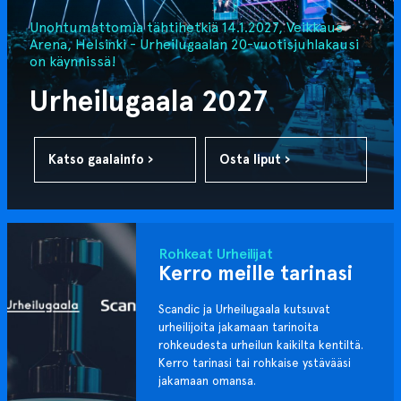
Unohtumattomia tähtihetkiä 14.1.2027, Veikkaus
Arena, Helsinki - Urheilugaalan 20-vuotisjuhlakausi
on käynnissä!
Urheilugaala 2027
Katso gaalainfo ›
Osta liput ›
Rohkeat Urheilijat
Kerro meille tarinasi
Scandic ja Urheilugaala kutsuvat
urheilijoita jakamaan tarinoita
rohkeudesta urheilun kaikilta kentiltä.
Kerro tarinasi tai rohkaise ystävääsi
jakamaan omansa.