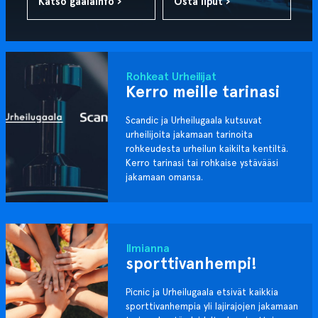
Katso gaalainfo ›
Osta liput ›
Rohkeat Urheilijat
Kerro meille tarinasi
Scandic ja Urheilugaala kutsuvat
urheilijoita jakamaan tarinoita
rohkeudesta urheilun kaikilta kentiltä.
Kerro tarinasi tai rohkaise ystävääsi
jakamaan omansa.
Ilmianna
sporttivanhempi!
Picnic ja Urheilugaala etsivät kaikkia
sporttivanhempia yli lajirajojen jakamaan