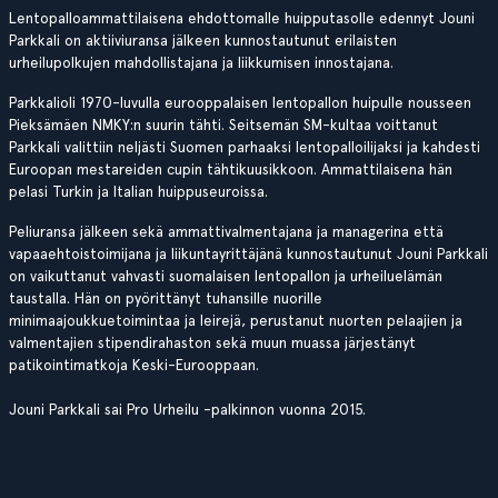
Lentopalloammattilaisena ehdottomalle huipputasolle edennyt Jouni
Parkkali on aktiiviuransa jälkeen kunnostautunut erilaisten
urheilupolkujen mahdollistajana ja liikkumisen innostajana.
Parkkalioli 1970-luvulla eurooppalaisen lentopallon huipulle nousseen
Pieksämäen NMKY:n suurin tähti. Seitsemän SM-kultaa voittanut
Parkkali valittiin neljästi Suomen parhaaksi lentopalloilijaksi ja kahdesti
Euroopan mestareiden cupin tähtikuusikkoon. Ammattilaisena hän
pelasi Turkin ja Italian huippuseuroissa.
Peliuransa jälkeen sekä ammattivalmentajana ja managerina että
vapaaehtoistoimijana ja liikuntayrittäjänä kunnostautunut Jouni Parkkali
on vaikuttanut vahvasti suomalaisen lentopallon ja urheiluelämän
taustalla. Hän on pyörittänyt tuhansille nuorille
minimaajoukkuetoimintaa ja leirejä, perustanut nuorten pelaajien ja
valmentajien stipendirahaston sekä muun muassa järjestänyt
patikointimatkoja Keski-Eurooppaan.
Jouni Parkkali sai Pro Urheilu -palkinnon vuonna 2015.