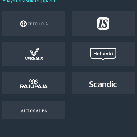
Pääyhteistyökumppanit