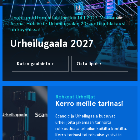
Unohtumattomia tähtihetkiä 14.1.2027, Veikkaus
Arena, Helsinki - Urheilugaalan 20-vuotisjuhlakausi
on käynnissä!
Urheilugaala 2027
Katso gaalainfo ›
Osta liput ›
Rohkeat Urheilijat
Kerro meille tarinasi
Scandic ja Urheilugaala kutsuvat
urheilijoita jakamaan tarinoita
rohkeudesta urheilun kaikilta kentiltä.
Kerro tarinasi tai rohkaise ystävääsi