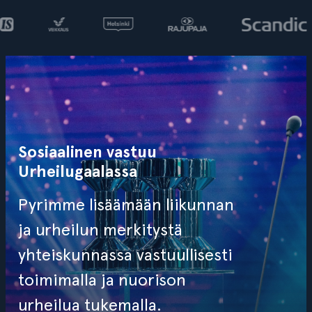
Sosiaalinen vastuu
Urheilugaalassa
Pyrimme lisäämään liikunnan
ja urheilun merkitystä
yhteiskunnassa vastuullisesti
toimimalla ja nuorison
urheilua tukemalla.