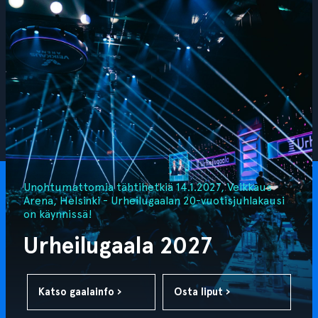
Unohtumattomia tähtihetkiä 14.1.2027, Veikkaus
Arena, Helsinki - Urheilugaalan 20-vuotisjuhlakausi
on käynnissä!
Urheilugaala 2027
Katso gaalainfo ›
Osta liput ›