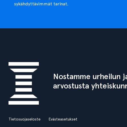
sykähdyttävimmät tarinat.
Nostamme urheilun ja
arvostusta yhteiskun
Tietosuojaseloste
Evästeasetukset