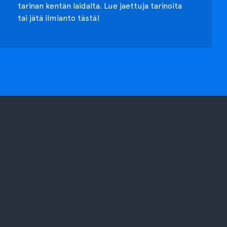
tarinan kentän laidalta. Lue jaettuja tarinoita
tai jätä ilmianto tästä!