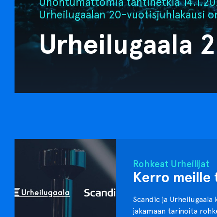
Unohtumattomia tähtihetkiä 14.1.202
Urheilugaalan 20-vuotisjuhlakausi o
Urheilugaala 
Rohkeat Urheilijat
Kerro meille 
Scandic ja Urheilugaala 
jakamaan tarinoita roh