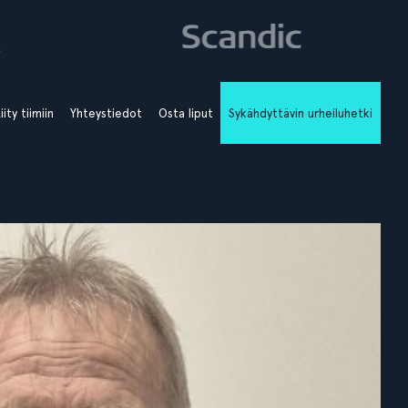
iity tiimiin
Yhteystiedot
Osta liput
Sykähdyttävin urheiluhetki