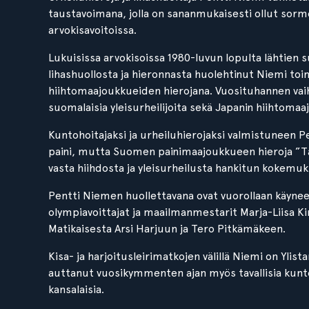
taustavoimana, jolla on sananmukaisesti ollut sor
arvokisavoitoissa.
Lukuisissa arvokisoissa 1980-luvun lopulta lähtien 
lihashuollosta ja hieronnasta huolehtinut Niemi toim
hiihtomaajoukkueiden hierojana. Vuosituhannen vai
suomalaisia yleisurheilijoita sekä Japanin hiihtomaa
Kuntohoitajaksi ja urheiluhierojaksi valmistuneen Pe
paini, mutta Suomen painimaajoukkueen hieroja ”Ta
vasta hiihdosta ja yleisurheilusta hankitun kokemuk
Pentti Niemen huollettavana ovat vuorollaan käynee
olympiavoittajat ja maailmanmestarit Marja-Liisa K
Matikaisesta Arsi Harjuun ja Tero Pitkämäkeen.
Kisa- ja harjoitusleirimatkojen välillä Niemi on Ylist
auttanut vuosikymmenten ajan myös tavallisia kuntoil
kansalaisia.