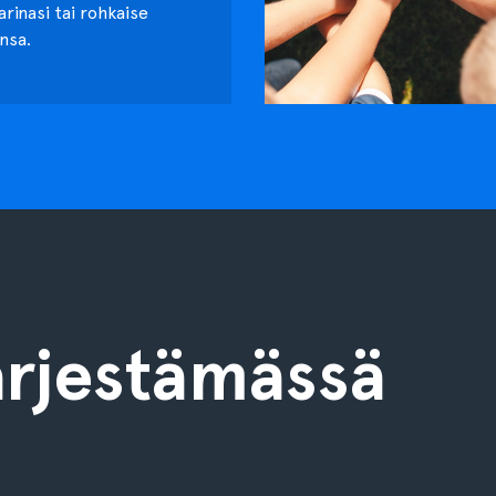
tarinasi tai rohkaise
nsa.
rjestämässä