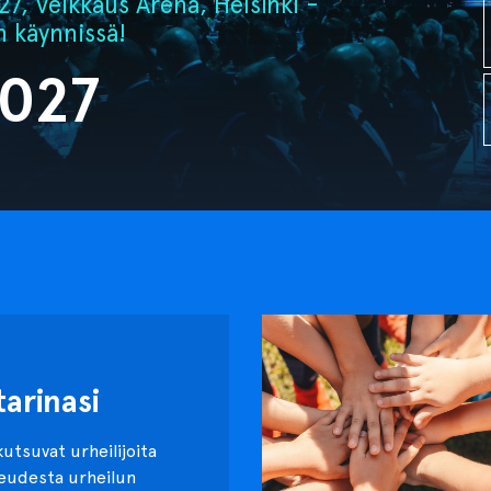
7, Veikkaus Arena, Helsinki -
n käynnissä!
2027
tarinasi
kutsuvat urheilijoita
keudesta urheilun