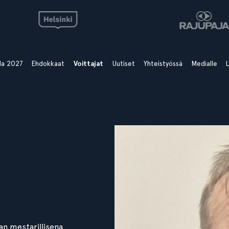
ala 2027
Ehdokkaat
Voittajat
Uutiset
Yhteistyössä
Medialle
L
an mestarillisena