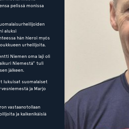
mensa pelissä monissa
suomalaisurheilijoiden
i aluksi
hteessa hän hieroi myös
joukkueen urheilijoita.
ntti Niemen oma laji oli
ikuri Niemestä” tuli
sen jälkeen.
t lukuisat suomalaiset
irvesniemestä ja Marjo
aron vastaanotollaan
ijoita ja kaikenikäisiä