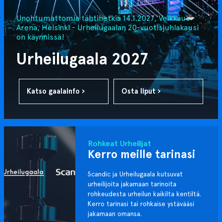
Unohtumattomia tähtihetkiä 14.1.2027, Veikkaus
Arena, Helsinki - Urheilugaalan 20-vuotisjuhlakausi
on käynnissä!
Urheilugaala 2027
Katso gaalainfo ›
Osta liput ›
Rohkeat Urheilijat
Kerro meille tarinasi
Scandic ja Urheilugaala kutsuvat
urheilijoita jakamaan tarinoita
rohkeudesta urheilun kaikilta kentiltä.
Kerro tarinasi tai rohkaise ystävääsi
jakamaan omansa.