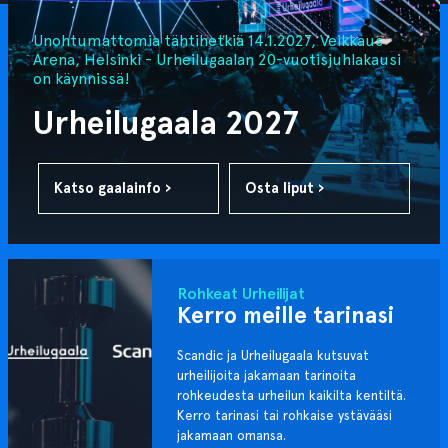
Unohtumattomia tähtihetkiä 14.1.2027, Veikkaus
Arena, Helsinki - Urheilugaalan 20-vuotisjuhlakausi
on käynnissä!
Urheilugaala 2027
Katso gaalainfo ›
Osta liput ›
Rohkeat Urheilijat
Kerro meille tarinasi
Scandic ja Urheilugaala kutsuvat
urheilijoita jakamaan tarinoita
rohkeudesta urheilun kaikilta kentiltä.
Kerro tarinasi tai rohkaise ystävääsi
jakamaan omansa.