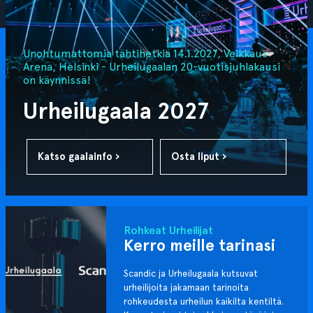
Unohtumattomia tähtihetkiä 14.1.2027, Veikkaus
Arena, Helsinki - Urheilugaalan 20-vuotisjuhlakausi
on käynnissä!
Urheilugaala 2027
Katso gaalainfo ›
Osta liput ›
Rohkeat Urheilijat
Kerro meille tarinasi
Scandic ja Urheilugaala kutsuvat
urheilijoita jakamaan tarinoita
rohkeudesta urheilun kaikilta kentiltä.