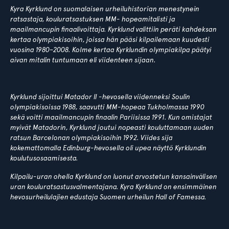
Kyra Kyrklund on suomalaisen urheiluhistorian menestynein
ratsastaja, kouluratsastuksen MM- hopeamitalisti ja
maailmancupin finaalivoittaja. Kyrklund valittiin peräti kahdeksan
kertaa olympiakisoihin, joissa hän pääsi kilpailemaan kuudesti
vuosina 1980–2008. Kolme kertaa Kyrklundin olympiakilpa päätyi
aivan mitalin tuntumaan eli viidenteen sijaan.
Kyrklund sijoittui Matador II -hevosella viidenneksi Soulin
olympiakisoissa 1988, saavutti MM-hopeaa Tukholmassa 1990
sekä voitti maailmancupin finaalin Pariisissa 1991. Kun omistajat
myivät Matadorin, Kyrklund joutui nopeasti kouluttamaan uuden
ratsun Barcelonan olympiakisoihin 1992. Viides sija
kokemattomalla Edinburg-hevosella oli upea näyttö Kyrklundin
koulutusosaamisesta.
Kilpailu-uran ohella Kyrklund on luonut arvostetun kansainvälisen
uran kouluratsastusvalmentajana. Kyra Kyrklund on ensimmäinen
hevosurheilulajien edustaja Suomen urheilun Hall of Famessa.