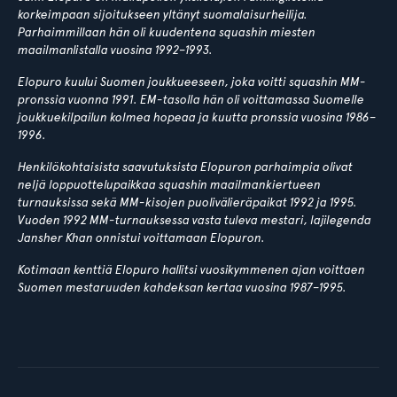
korkeimpaan sijoitukseen yltänyt suomalaisurheilija.
Parhaimmillaan hän oli kuudentena squashin miesten
maailmanlistalla vuosina 1992–1993.
Elopuro kuului Suomen joukkueeseen, joka voitti squashin MM-
pronssia vuonna 1991. EM-tasolla hän oli voittamassa Suomelle
joukkuekilpailun kolmea hopeaa ja kuutta pronssia vuosina 1986–
1996.
Henkilökohtaisista saavutuksista Elopuron parhaimpia olivat
neljä loppuottelupaikkaa squashin maailmankiertueen
turnauksissa sekä MM-kisojen puolivälieräpaikat 1992 ja 1995.
Vuoden 1992 MM-turnauksessa vasta tuleva mestari, lajilegenda
Jansher Khan onnistui voittamaan Elopuron.
Kotimaan kenttiä Elopuro hallitsi vuosikymmenen ajan voittaen
Suomen mestaruuden kahdeksan kertaa vuosina 1987–1995.