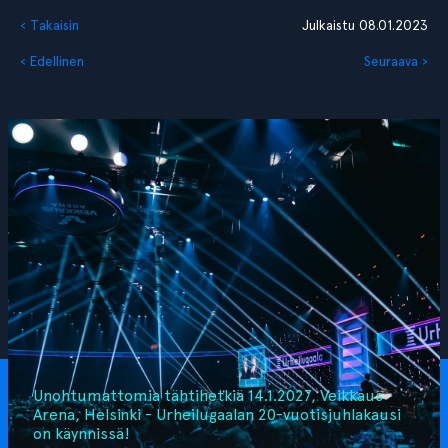
‹ Takaisin
Julkaistu 08.01.2023
‹ Edellinen
Seuraava ›
Unohtumattomia tähtihetkiä 14.1.2027, Veikkaus
Arena, Helsinki - Urheilugaalan 20-vuotisjuhlakausi
on käynnissä!