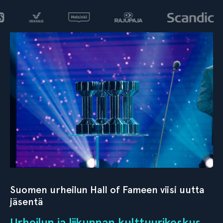
Suomen urheilun Hall of Fameen viisi uutta
jäsentä
Urheilun ja liikunnan kulttuurikeskus