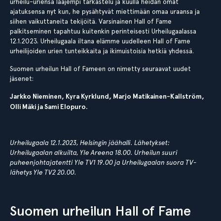
urheilu-uriensa laajempi tarkastelu ja kuulla heidän omat
ajatuksensa nyt kun, he pysähtyvät miettimään omaa uraansa ja
siihen vaikuttaneita tekijöitä. Varsinainen Hall of Fame
palkitseminen tapahtuu kuitenkin perinteisesti Urheilugaalassa
12.1.2023. Urheilugaala iltana elämme uudelleen Hall of Fame
urheilijoiden urien tunteikkaita ja ikimuistoisia hetkiä yhdessä.
Suomen urheilun Hall of Fameen on nimetty seuraavat uudet
jäsenet:
Jarkko Nieminen, Kyra Kyrklund, Marjo Matikainen-Kallström,
Olli Mäki ja Sami Elopuro.
Urheilugaala 12.1.2023, Helsingin jäähalli. Lähetykset:
Urheilugaalan alkuilta, Yle Areena 18.00. Urheilun suuri
puheenjohtajatentti Yle TV1 19.00 ja Urheilugaalan suora TV-
lähetys Yle TV2 20.00.
Suomen urheilun Hall of Fame