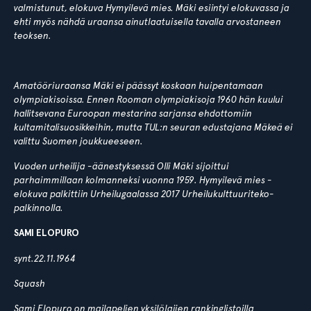
valmistunut, elokuva Hymyilevä mies. Mäki esiintyi elokuvassa ja
ehti myös nähdä uraansa ainutlaatuisella tavalla arvostaneen
teoksen.
Amatööriuraansa Mäki ei päässyt koskaan huipentamaan
olympiakisoissa. Ennen Rooman olympiakisoja 1960 hän kuului
hallitsevana Euroopan mestarina sarjansa ehdottomiin
kultamitalisuosikkeihin, mutta TUL:n seuran edustajana Mäkeä ei
valittu Suomen joukkueeseen.
Vuoden urheilija -äänestyksessä Olli Mäki sijoittui
parhaimmillaan kolmanneksi vuonna 1959. Hymyilevä mies -
elokuva palkittiin Urheilugaalassa 2017 Urheilukulttuuriteko-
palkinnolla.
SAMI ELOPURO
synt.22.11.1964
Squash
Sami Elopuro on mailapelien yksilölajien rankinglistoilla