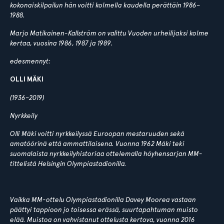
kokonaiskilpailun hän voitti kolmella kaudella perättäin 1986–
1988.
Marjo Matikainen-Kallström on valittu Vuoden urheilijaksi kolme
kertaa, vuosina 1986, 1987 ja 1989.
edesmennyt:
OLLI MÄKI
(1936–2019)
Nyrkkeily
Olli Mäki voitti nyrkkeilyssä Euroopan mestaruuden sekä
amatöörinä että ammattilaisena. Vuonna 1962 Mäki teki
suomalaista nyrkkeilyhistoriaa ottelemalla höyhensarjan MM-
tittelistä Helsingin Olympiastadionilla.
Vaikka MM-ottelu Olympiastadionilla Davey Moorea vastaan
päättyi tappioon jo toisessa erässä, suurtapahtuman muisto
elää. Muistoa on vahvistanut ottelusta kertova, vuonna 2016