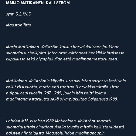
MARJO MATIKAINEN-KALLSTRÖM
synt. 3.2.1965
Maastohiihto
Marjo Matikainen-Kallström kuuluu harvalukuiseen joukkoon
suomalaisurheilijoita, jotka ovat voittaneet henkilökohtaisessa
kilpailussa sekä olympiakullan että maailmanmestaruuden.
Matikainen-Kallströmin kilpailu-ura aikuisten sarjassa kesti vain
reilut viisi vuotta, mutta ehti tuottaa 11 arvokisamitalia. Uran
huippu osui vuosiin 1987–1989, jolloin hän voitti kolme
maailmanmestaruutta sekä olympiakultaa Calgaryssa 1988.
Lahden MM-kisoissa 1989 Matikainen-Kallström saavutti
suomalaisittain ainutlaatuisella tavalla mitalin kaikista viidestä
naisten hiihtolajista. Maastohiihdon maailmancupin