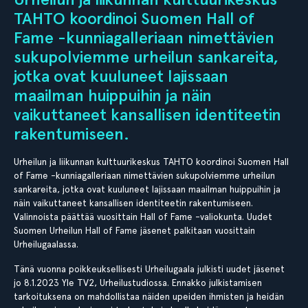
TAHTO koordinoi Suomen Hall of
Fame -kunniagalleriaan nimettävien
sukupolviemme urheilun sankareita,
jotka ovat kuuluneet lajissaan
maailman huippuihin ja näin
vaikuttaneet kansallisen identiteetin
rakentumiseen.
Urheilun ja liikunnan kulttuurikeskus TAHTO koordinoi Suomen Hall
of Fame -kunniagalleriaan nimettävien sukupolviemme urheilun
sankareita, jotka ovat kuuluneet lajissaan maailman huippuihin ja
näin vaikuttaneet kansallisen identiteetin rakentumiseen.
Valinnoista päättää vuosittain Hall of Fame -valiokunta. Uudet
Suomen Urheilun Hall of Fame jäsenet palkitaan vuosittain
Urheilugaalassa.
Tänä vuonna poikkeuksellisesti Urheilugaala julkisti uudet jäsenet
jo 8.1.2023 Yle TV2, Urheilustudiossa. Ennakko julkistamisen
tarkoituksena on mahdollistaa näiden upeiden ihmisten ja heidän