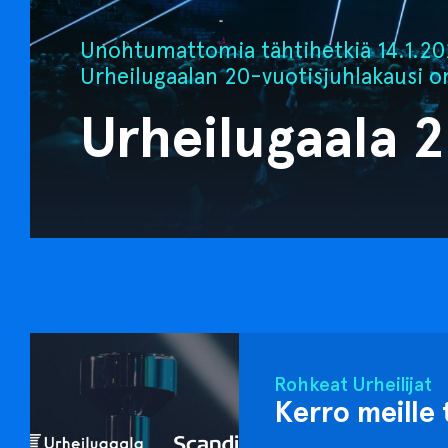
Unohtumattomia tähtihetkiä 14.1.202
Urheilugaalan 20-vuotisjuhlakausi o
Urheilugaala 
Rohkeat Urheilijat
Kerro meille 