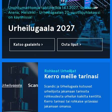
Unohtumattomia tähtihetkiä 14.1.2027, Veikkaus
Arena, Helsinki - Urheilugaalan 20-vuotisjuhlakausi
on käynnissä!
Urheilugaala 2027
Katso gaalainfo ›
Osta liput ›
Rohkeat Urheilijat
Kerro meille tarinasi
Scandic ja Urheilugaala kutsuvat
urheilijoita jakamaan tarinoita
rohkeudesta urheilun kaikilta kentiltä.
Kerro tarinasi tai rohkaise ystävääsi
jakamaan omansa.