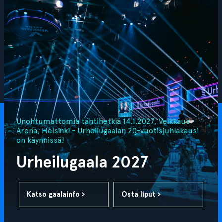
Unohtumattomia tähtihetkiä 14.1.2027, Veikkaus
Arena, Helsinki - Urheilugaalan 20-vuotisjuhlakausi
on käynnissä!
Urheilugaala 2027
Katso gaalainfo ›
Osta liput ›