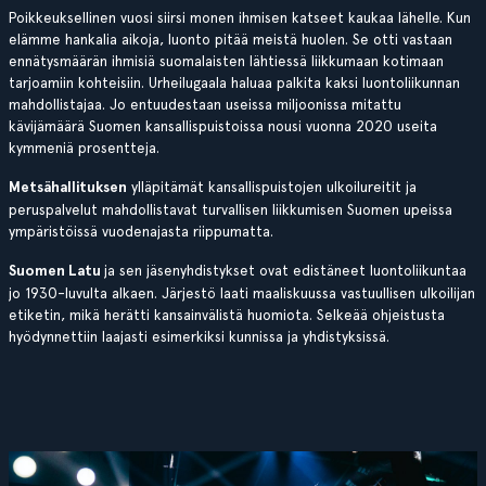
Poikkeuksellinen vuosi siirsi monen ihmisen katseet kaukaa lähelle. Kun
elämme hankalia aikoja, luonto pitää meistä huolen. Se otti vastaan
ennätysmäärän ihmisiä suomalaisten lähtiessä liikkumaan kotimaan
tarjoamiin kohteisiin. Urheilugaala haluaa palkita kaksi luontoliikunnan
mahdollistajaa. Jo entuudestaan useissa miljoonissa mitattu
kävijämäärä Suomen kansallispuistoissa nousi vuonna 2020 useita
kymmeniä prosentteja.
Metsähallituksen
ylläpitämät kansallispuistojen ulkoilureitit ja
peruspalvelut mahdollistavat turvallisen liikkumisen Suomen upeissa
ympäristöissä vuodenajasta riippumatta.
Suomen Latu
ja sen jäsenyhdistykset ovat edistäneet luontoliikuntaa
jo 1930-luvulta alkaen. Järjestö laati maaliskuussa vastuullisen ulkoilijan
etiketin, mikä herätti kansainvälistä huomiota. Selkeää ohjeistusta
hyödynnettiin laajasti esimerkiksi kunnissa ja yhdistyksissä.