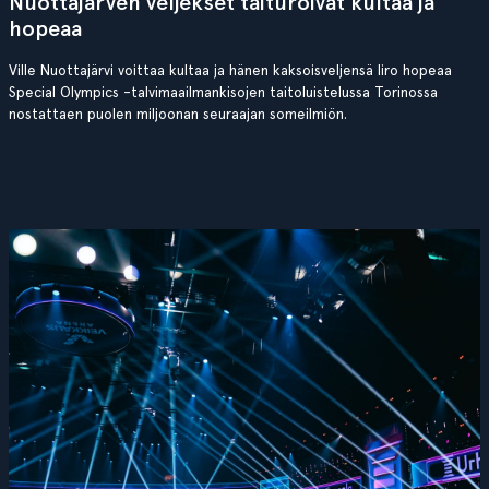
Nuottajärven veljekset taituroivat kultaa ja
hopeaa
Ville Nuottajärvi voittaa kultaa ja hänen kaksoisveljensä Iiro hopeaa
Special Olympics -talvimaailmankisojen taitoluistelussa Torinossa
nostattaen puolen miljoonan seuraajan someilmiön.