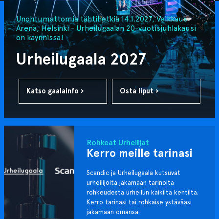
Unohtumattomia tähtihetkiä 14.1.2027, Veikkaus
Arena, Helsinki - Urheilugaalan 20-vuotisjuhlakausi
on käynnissä!
Urheilugaala 2027
Katso gaalainfo ›
Osta liput ›
Rohkeat Urheilijat
Kerro meille tarinasi
Scandic ja Urheilugaala kutsuvat
urheilijoita jakamaan tarinoita
rohkeudesta urheilun kaikilta kentiltä.
Kerro tarinasi tai rohkaise ystävääsi
jakamaan omansa.