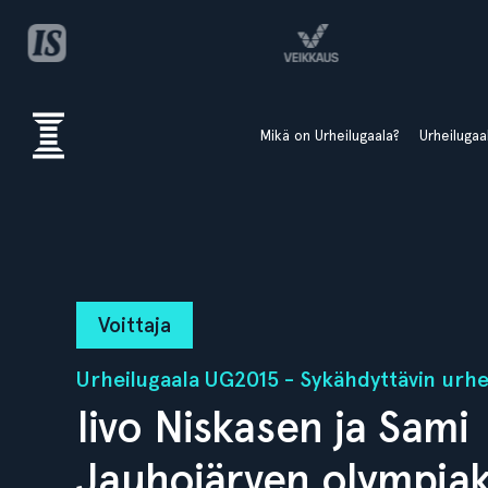
Mikä on Urheilugaala?
Urheiluga
Voittaja
Urheilugaala UG2015 - Sykähdyttävin urhe
Iivo Niskasen ja Sami
Jauhojärven olympiak