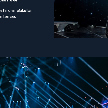
estin olympiakullan
n kansaa.