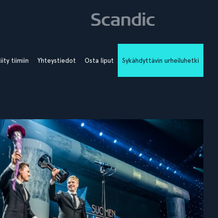
iity tiimiin
Yhteystiedot
Osta liput
Sykähdyttävin urheiluhetki