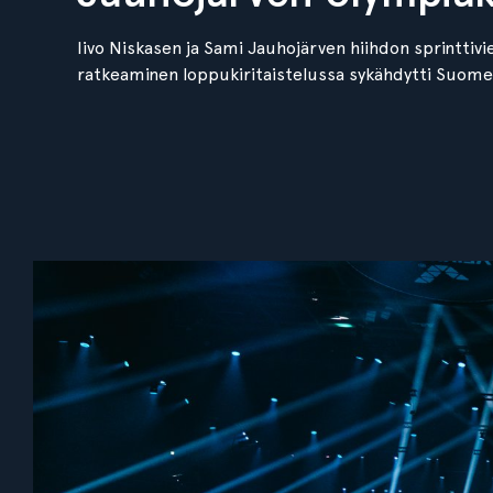
Iivo Niskasen ja Sami Jauhojärven hiihdon sprinttivi
ratkeaminen loppukiritaistelussa sykähdytti Suome