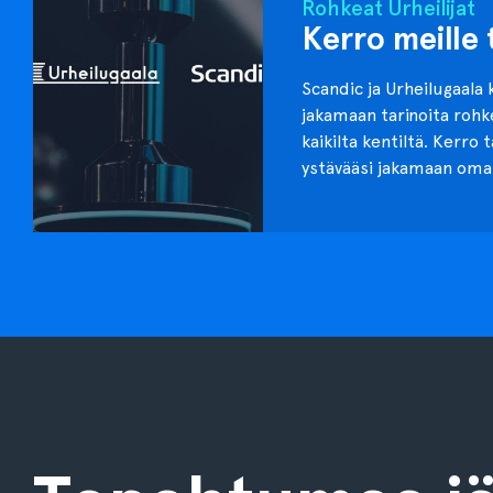
Rohkeat Urheilijat
Kerro meille 
Scandic ja Urheilugaala 
jakamaan tarinoita roh
kaikilta kentiltä. Kerro 
ystävääsi jakamaan oma