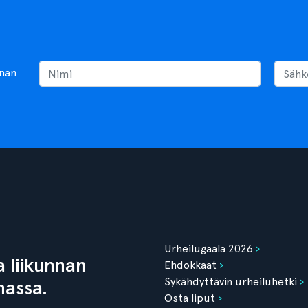
nnan
Urheilugaala 2026
 liikunnan
Ehdokkaat
Sykähdyttävin urheiluhetki
nassa.
Osta liput