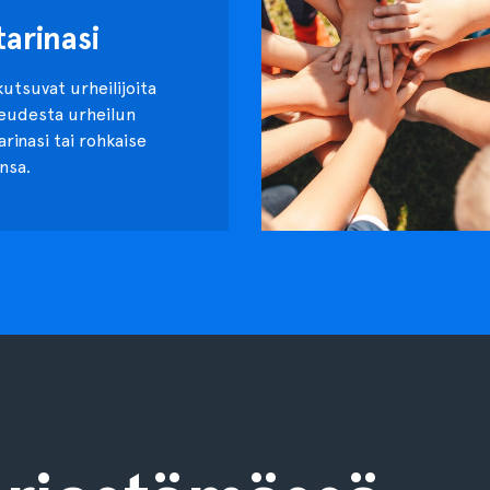
tarinasi
kutsuvat urheilijoita
keudesta urheilun
tarinasi tai rohkaise
nsa.