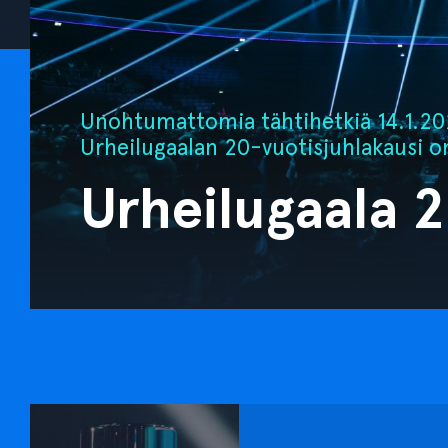
Unohtumattomia tähtihetkiä 14.1.202
Urheilugaalan 20-vuotisjuhlakausi o
Urheilugaala 