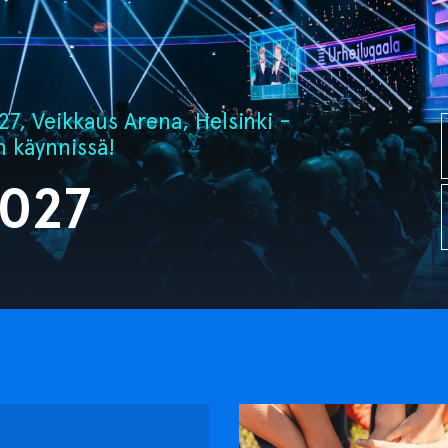
7, Veikkaus Arena, Helsinki -
n käynnissä!
2027