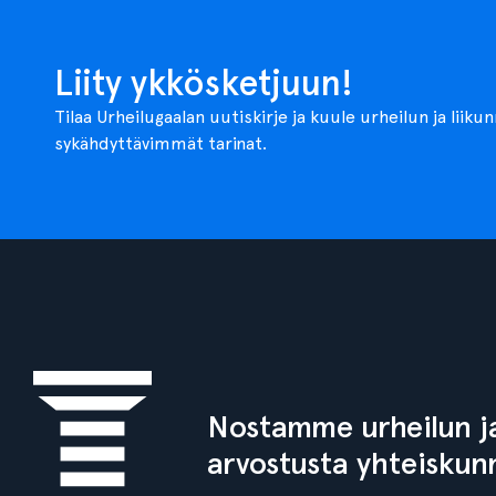
Liity ykkösketjuun!
Tilaa Urheilugaalan uutiskirje ja kuule urheilun ja liiku
sykähdyttävimmät tarinat.
Nostamme urheilun ja
arvostusta yhteiskun