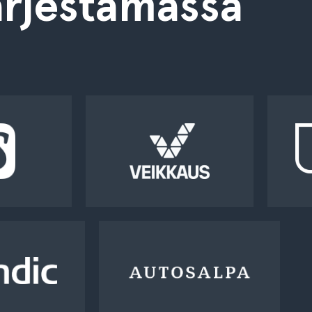
rjestämässä