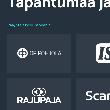
Tapahtumaa jä
Pääyhteistyökumppanit