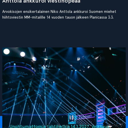
Anttola ankkuroi viestihopeaa
Arvokisojen ensikertalainen Niko Anttola ankkuroi Suomen miehet
hiihtoviestin MM-mitalille 14 vuoden tauon jälkeen Planicassa 3.3.
Unohtumattomia tähtihetkiä 14.1.2027, Veikkaus