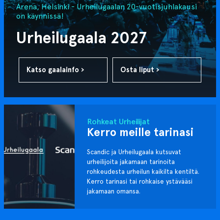
Arena, Helsinki - Urheilugaalan 20-vuotisjuhlakausi
on käynnissä!
Urheilugaala 2027
Katso gaalainfo ›
Osta liput ›
Rohkeat Urheilijat
Kerro meille tarinasi
Scandic ja Urheilugaala kutsuvat
urheilijoita jakamaan tarinoita
rohkeudesta urheilun kaikilta kentiltä.
Kerro tarinasi tai rohkaise ystävääsi
jakamaan omansa.