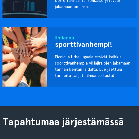
Kerro tarinasi tai rohkaise ystävääsi
jakamaan omansa.
Ilmianna
sporttivanhempi!
Picnic ja Urheilugaala etsivät kaikkia
sporttivanhempia yli lajirajojen jakamaan
tarinan kentän laidalta. Lue jaettuja
tarinoita tai jätä ilmianto tästä!
Tapahtumaa järjestämässä