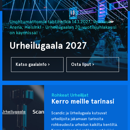
Unohtumattomia tähtihetkiä 14.1.2027, Veikkaus
Arena, Helsinki - Urheilugaalan 20-vuotisjuhlakausi
on käynnissä!
Urheilugaala 2027
Katso gaalainfo ›
Osta liput ›
Rohkeat Urheilijat
Kerro meille tarinasi
Scandic ja Urheilugaala kutsuvat
urheilijoita jakamaan tarinoita
rohkeudesta urheilun kaikilta kentiltä.