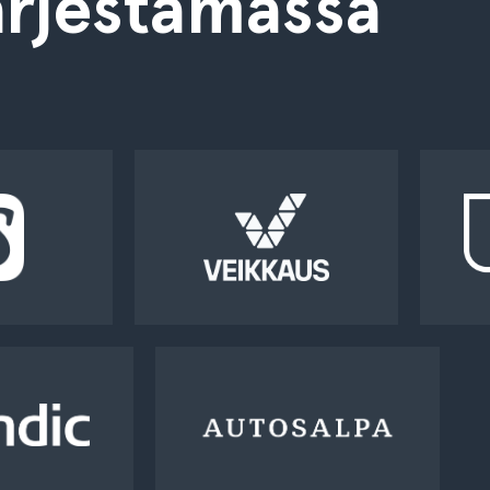
rjestämässä