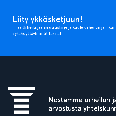
Liity ykkösketjuun!
Tilaa Urheilugaalan uutiskirje ja kuule urheilun ja liiku
sykähdyttävimmät tarinat.
Nostamme urheilun ja
arvostusta yhteiskun