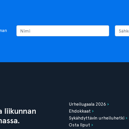
nnan
Urheilugaala 2026
 liikunnan
Ehdokkaat
Sykähdyttävin urheiluhetki
nassa.
Osta liput