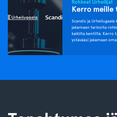
Rohkeat Urheilijat
Kerro meille 
Scandic ja Urheilugaala 
jakamaan tarinoita roh
kaikilta kentiltä. Kerro 
ystävääsi jakamaan oma