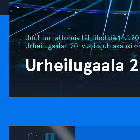
Unohtumattomia tähtihetkiä 14.1.202
Urheilugaalan 20-vuotisjuhlakausi o
Urheilugaala 