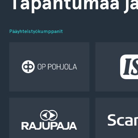
Tapahtumaa jä
Pääyhteistyökumppanit