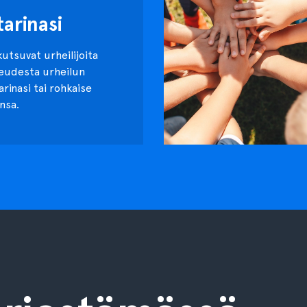
tarinasi
kutsuvat urheilijoita
keudesta urheilun
tarinasi tai rohkaise
nsa.