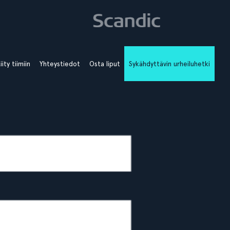
iity tiimiin
Yhteystiedot
Osta liput
Sykähdyttävin urheiluhetki