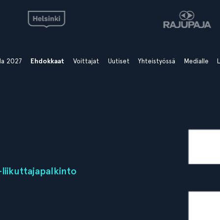
ala 2027
Ehdokkaat
Voittajat
Uutiset
Yhteistyössä
Medialle
L
iikuttajapalkinto