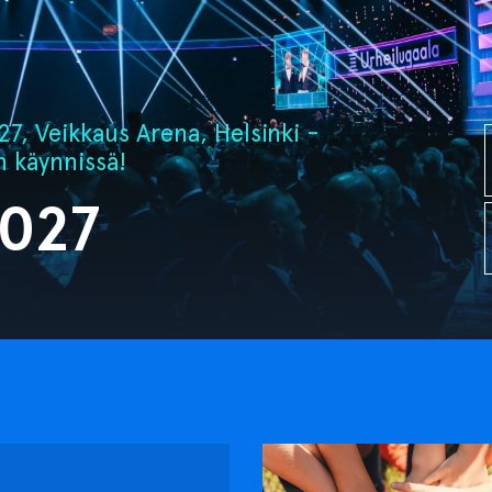
7, Veikkaus Arena, Helsinki -
n käynnissä!
2027