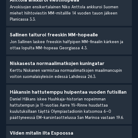
Arvokisojen ensikertalainen Niko Anttola ankkuroi Suomen
miehet hiihtoviestin MM-mitalille 14 vuoden tauon jälkeen
Planicassa 3.3.
Sallinen taituroi freeskin MM-hopealle
Jon Sallinen laskee freeskin halfpipen MM-finaalin kärkeen ja
ottaa lopulta MM-hopeaa Georgiassa 4.3.
Niskasesta normaalimatkojen kuningatar
Kerttu Niskanen varmistaa normaalimatkojen maailmancupin
voiton suomalaisyleisön edessä Lahdessa 26.3.
Håkansin hattutemppu huipentaa vuoden futisillan
Daniel Håkans iskee Huuhkaja-historian nopeimman
hattutempun ja 11-vuotias Aarre Yli-Rinne huudattaa
kuulutuksillaan täyttä Olympiastadionin katsomoa 6–0
päättyneessä EM-karsintaottelussa San Marinoa vastaan 19.6.
Viiden mitalin ilta Espoossa