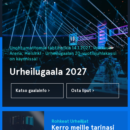
Unohtumattomia tähtihetkiä 14.1.2027, Veikkaus
Arena, Helsinki - Urheilugaalan 20-vuotisjuhlakausi
on käynnissä!
Urheilugaala 2027
Katso gaalainfo ›
Osta liput ›
Rohkeat Urheilijat
Kerro meille tarinasi