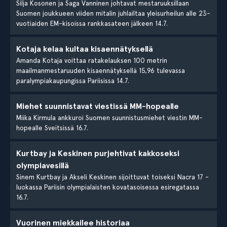
Silja Kosonen ja Saga Vanninen johtavat mestaruuksillaan
Suomen joukkueen viiden mitalin juhlailtaa yleisurheilun alle 23-
vuotiaiden EM-kisoissa rankkasateen jälkeen 14.7.
Kotaja kelaa kultaa kisaennätyksellä
Amanda Kotaja voittaa ratakelauksen 100 metrin
maailmanmestaruuden kisaennätyksellä 15,96 tulevassa
paralympiakaupungissa Pariisissa 14.7.
Miehet suunnistavat viestissä MM-hopealle
Miika Kirmula ankkuroi Suomen suunnistusmiehet viestin MM-
hopealle Sveitsissä 16.7.
Kurtbay ja Keskinen purjehtivat kakkoseksi
olympiavesillä
Sinem Kurtbay ja Akseli Keskinen sijoittuvat toiseksi Nacra 17 -
luokassa Pariisin olympialaisten kovatasoisessa esiregatassa
16.7.
Vuorinen miekkailee historiaa