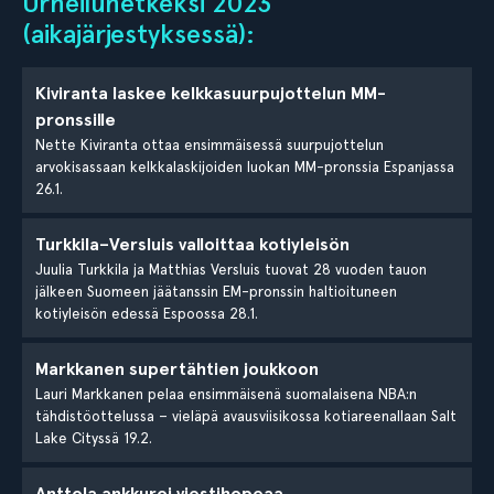
Urheiluhetkeksi 2023
(aikajärjestyksessä):
Kiviranta laskee kelkkasuurpujottelun MM-
pronssille
Nette Kiviranta ottaa ensimmäisessä suurpujottelun
arvokisassaan kelkkalaskijoiden luokan MM-pronssia Espanjassa
26.1.
Turkkila–Versluis valloittaa kotiyleisön
Juulia Turkkila ja Matthias Versluis tuovat 28 vuoden tauon
jälkeen Suomeen jäätanssin EM-pronssin haltioituneen
kotiyleisön edessä Espoossa 28.1.
Markkanen supertähtien joukkoon
Lauri Markkanen pelaa ensimmäisenä suomalaisena NBA:n
tähdistöottelussa – vieläpä avausviisikossa kotiareenallaan Salt
Lake Cityssä 19.2.
Anttola ankkuroi viestihopeaa