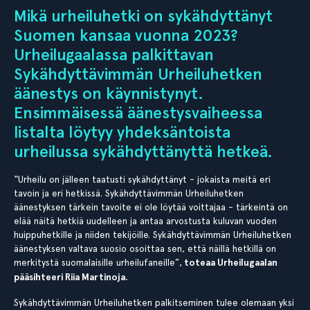
Mikä urheiluhetki on sykähdyttänyt
Suomen kansaa vuonna 2023?
Urheilugaalassa palkittavan
Sykähdyttävimmän Urheiluhetken
äänestys on käynnistynyt.
Ensimmäisessä äänestysvaiheessa
listalta löytyy yhdeksäntoista
urheilussa sykähdyttänyttä hetkeä.
“Urheilu on jälleen taatusti sykähdyttänyt - jokaista meitä eri
tavoin ja eri hetkissä. Sykähdyttävimmän Urheiluhetken
äänestyksen tärkein tavoite ei ole löytää voittajaa - tärkeintä on
elää näitä hetkiä uudelleen ja antaa arvostusta kuluvan vuoden
huippuhetkille ja niiden tekijöille. Sykähdyttävimmän Urheiluhetken
äänestyksen valtava suosio osoittaa sen, että näillä hetkillä on
merkitystä suomalaisille urheilufaneille”,
toteaa Urheilugaalan
pääsihteeri Riia Martinoja.
Sykähdyttävimmän Urheiluhetken palkitseminen tulee olemaan yksi