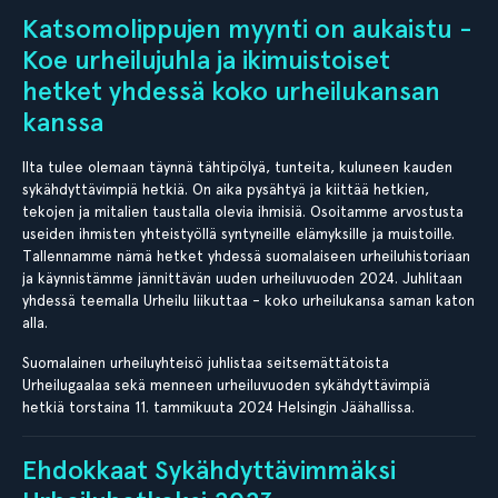
Katsomolippujen myynti on aukaistu -
Koe urheilujuhla ja ikimuistoiset
hetket yhdessä koko urheilukansan
kanssa
Ilta tulee olemaan täynnä tähtipölyä, tunteita, kuluneen kauden
sykähdyttävimpiä hetkiä. On aika pysähtyä ja kiittää hetkien,
tekojen ja mitalien taustalla olevia ihmisiä. Osoitamme arvostusta
useiden ihmisten yhteistyöllä syntyneille elämyksille ja muistoille.
Tallennamme nämä hetket yhdessä suomalaiseen urheiluhistoriaan
ja käynnistämme jännittävän uuden urheiluvuoden 2024. Juhlitaan
yhdessä teemalla Urheilu liikuttaa - koko urheilukansa saman katon
alla.
Suomalainen urheiluyhteisö juhlistaa seitsemättätoista
Urheilugaalaa sekä menneen urheiluvuoden sykähdyttävimpiä
hetkiä torstaina 11. tammikuuta 2024 Helsingin Jäähallissa.
Ehdokkaat Sykähdyttävimmäksi