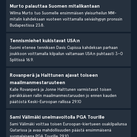
Murto palauttaa Suomen mitalikantaan
Wilma Murto tuo Suomelle ensimmäisen yleisurheilun MM-
mitalin kahdeksaan vuoteen voittamalla seiväshypyn pronssin
Budapestissa 23.8.
Tennismiehet kukistavat USA:n
Suomi etenee tenniksen Davis Cupissa kahdeksan parhaan
joukkoon voittamalla kilpailun valtamaan USA:n puhtaasti 3–0
Splitissä 16.9.
Rovanperä ja Halttunen ajavat toiseen
maailmanmestaruuteen
Kalle Rovanperä ja Jonne Halttunen varmistavat toisen
peräkkäisen rallin maailmanmestaruuden jo ennen kauden
päätöstä Keski-Euroopan rallissa 29.10
Sami Välimäki unelmavoitolla PGA Tourille
Sami Välimäki voittaa toisen Euroopan-kiertueen osakilpailunsa
Qatarissa ja avaa mahdollisuuden päästä ensimmäisenä
suomalaisena PGA Tourille 29.10.