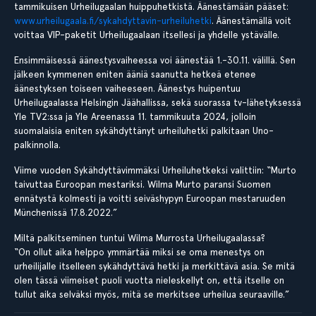
tammikuisen Urheilugaalan huippuhetkistä. Äänestämään pääset:
www.urheilugaala.fi/sykahdyttavin-urheiluhetki
. Äänestämällä voit
voittaa VIP-paketit Urheilugaalaan itsellesi ja yhdelle ystävälle.
Ensimmäisessä äänestysvaiheessa voi äänestää 1.-30.11. välillä. Sen
jälkeen kymmenen eniten ääniä saanutta hetkeä etenee
äänestyksen toiseen vaiheeseen. Äänestys huipentuu
Urheilugaalassa Helsingin Jäähallissa, sekä suorassa tv-lähetyksessä
Yle TV2:ssa ja Yle Areenassa 11. tammikuuta 2024, jolloin
suomalaisia eniten sykähdyttänyt urheiluhetki palkitaan Uno-
palkinnolla.
Viime vuoden Sykähdyttävimmäksi Urheiluhetkeksi valittiin: “Murto
taivuttaa Euroopan mestariksi. Wilma Murto paransi Suomen
ennätystä kolmesti ja voitti seiväshypyn Euroopan mestaruuden
Münchenissä 17.8.2022.”
Miltä palkitseminen tuntui Wilma Murrosta Urheilugaalassa?
“On ollut aika helppo ymmärtää miksi se oma menestys on
urheilijalle itselleen sykähdyttävä hetki ja merkittävä asia. Se mitä
olen tässä viimeiset puoli vuotta nieleskellyt on, että itselle on
tullut aika selväksi myös, mitä se merkitsee urheilua seuraaville.”