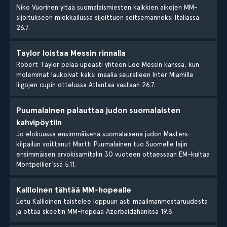
Niko Vuorinen yltää suomalaismiesten kaikkien aikojen MM-
sijoitukseen miekkailussa sijoittuen seitsemänneksi Italiassa
26.7.
Taylor loistaa Messin rinnalla
Robert Taylor pelaa upeasti yhteen Leo Messin kanssa, kun
molemmat laukoivat kaksi maalia seuralleen Inter Miamille
liigojen cupin ottelussa Atlantaa vastaan 26.7.
Puumalainen palauttaa judon suomalaisten
kahvipöytiin
Jo elokuussa ensimmäisenä suomalaisena judon Masters-
kilpailun voittanut Martti Puumalainen tuo Suomelle lajin
ensimmäisen arvokisamitalin 30 vuoteen ottaessaan EM-kultaa
Montpellier'ssä 5.11.
Kallioinen tähtää MM-hopealle
Eetu Kallioinen taistelee loppuun asti maailmanmestaruudesta
ja ottaa skeetin MM-hopeaa Azerbaidzhanissa 19.8.