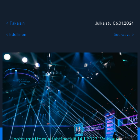
‹ Takaisin
Julkaistu 06.01.2024
‹ Edellinen
Seuraava ›
Unohtumattomia tähtihetkiä 14.1.2027, Veikkaus