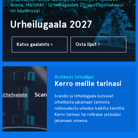
Arena, Helsinki - Urheilugaalan 20-vuotisjuhlakausi
on käynnissä!
Urheilugaala 2027
Katso gaalainfo ›
Osta liput ›
Rohkeat Urheilijat
Kerro meille tarinasi
Scandic ja Urheilugaala kutsuvat
urheilijoita jakamaan tarinoita
rohkeudesta urheilun kaikilta kentiltä.
Kerro tarinasi tai rohkaise ystävääsi
jakamaan omansa.