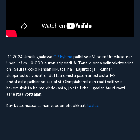
11.1.2024 Urheilugaalassa
OP Ryhmä
palkitsee Vuoden Urheiluseuran
Unon lisäksi 10 000 euron stipendillä. Tänä vuonna valintakriteerinä
on "Seurat koko kansan liikuttajina". Lajiliitot ja liikunnan
aluejärjestöt voivat ehdottaa omista jäsenjärjestöistä 1-2
ehdokasta palkinnon saajaksi. Olympiakomitean raati valitsee
hakemuksista kolme ehdokasta, joista Urheilugaalan Suuri raati
äänestää voittajan.
Käy katsomassa tämän vuoden ehdokkaat
täältä
.