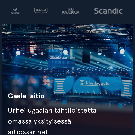
Gaala-aitio
Urheilugaalan tähtiloistetta
omassa yksityisessä
aitiossanne!