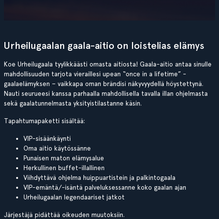
Urheilugaalan gaala-aitio on loistelias elämys
Koe Urheilugaala tyylikkäästi omasta aitiosta! Gaala-aitio antaa sinulle
mahdollisuuden tarjota vieraillesi upean “once in a lifetime” -
gaalaelämyksen – vaikkapa oman brändisi näkyvyydellä höystettynä.
Nauti seurueesi kanssa parhaalla mahdollisella tavalla illan ohjelmasta
sekä gaalatunnelmasta yksityistilastanne käsin.
Tapahtumapaketti sisältää:
VIP-sisäänkäynti
Oma aitio käytössänne
Punaisen maton elämysalue
Herkullinen buffet-illallinen
Viihdyttävä ohjelma huippuartistein ja palkintogaala
VIP-emäntä/-isäntä palveluksessanne koko gaalan ajan
Urheilugaalan legendaariset jatkot
Järjestäjä pidättää oikeuden muutoksiin.