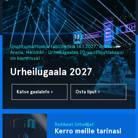
Unohtumattomia tähtihetkiä 14.1.2027, Veikkaus
Arena, Helsinki - Urheilugaalan 20-vuotisjuhlakausi
on käynnissä!
Urheilugaala 2027
Katso gaalainfo ›
Osta liput ›
Rohkeat Urheilijat
Kerro meille tarinasi