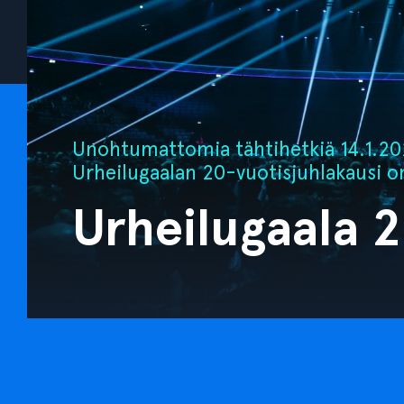
Unohtumattomia tähtihetkiä 14.1.202
Urheilugaalan 20-vuotisjuhlakausi o
Urheilugaala 