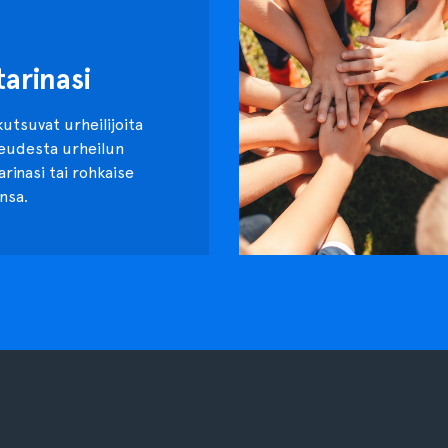
tarinasi
kutsuvat urheilijoita
keudesta urheilun
tarinasi tai rohkaise
nsa.