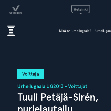
Mikä on Urheilugaala?
Urheiluga
Voittaja
Urheilugaala UG2013 - Voittajat
Tuuli Petäjä-Sirén,
purjelautailu