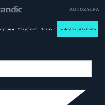
iity tiimiin
Yhteystiedot
Osta liput
Sykähdyttävin urheiluhetki