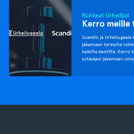
Rohkeat Urheilijat
Kerro meille 
Scandic ja Urheilugaala 
jakamaan tarinoita roh
kaikilta kentiltä. Kerro 
ystävääsi jakamaan oma