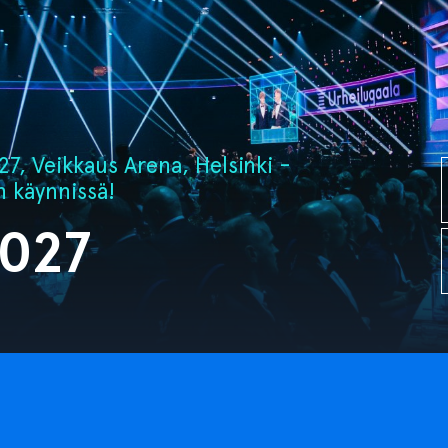
7, Veikkaus Arena, Helsinki -
n käynnissä!
2027