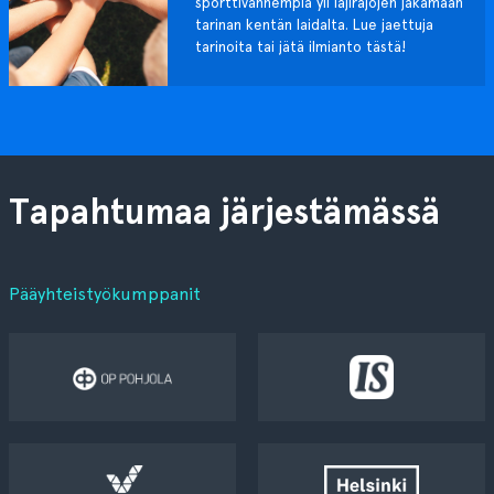
sporttivanhempia yli lajirajojen jakamaan
tarinan kentän laidalta. Lue jaettuja
tarinoita tai jätä ilmianto tästä!
Tapahtumaa järjestämässä
Pääyhteistyökumppanit