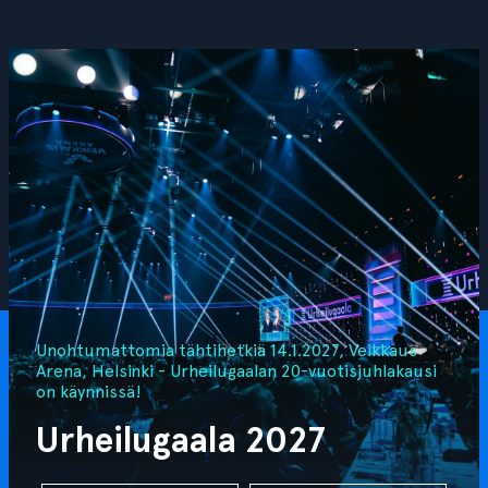
Unohtumattomia tähtihetkiä 14.1.2027, Veikkaus
Arena, Helsinki - Urheilugaalan 20-vuotisjuhlakausi
on käynnissä!
Urheilugaala 2027