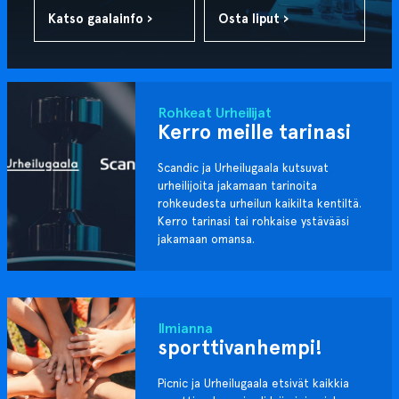
Katso gaalainfo ›
Osta liput ›
Rohkeat Urheilijat
Kerro meille tarinasi
Scandic ja Urheilugaala kutsuvat
urheilijoita jakamaan tarinoita
rohkeudesta urheilun kaikilta kentiltä.
Kerro tarinasi tai rohkaise ystävääsi
jakamaan omansa.
Ilmianna
sporttivanhempi!
Picnic ja Urheilugaala etsivät kaikkia