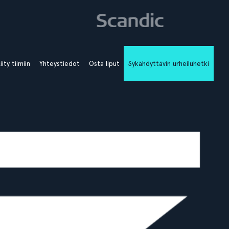
iity tiimiin
Yhteystiedot
Osta liput
Sykähdyttävin urheiluhetki