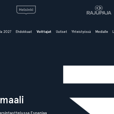
ala 2027
Ehdokkaat
Voittajat
Uutiset
Yhteistyössä
Medialle
L
maali
rsintaottelussa Espanjaa