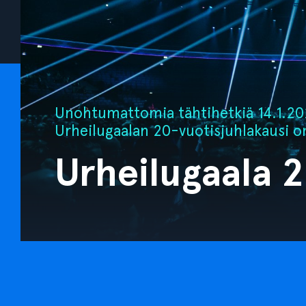
Unohtumattomia tähtihetkiä 14.1.202
Urheilugaalan 20-vuotisjuhlakausi o
Urheilugaala 