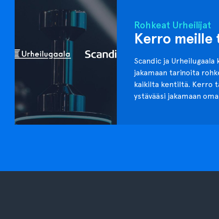
Rohkeat Urheilijat
Kerro meille 
Scandic ja Urheilugaala 
jakamaan tarinoita roh
kaikilta kentiltä. Kerro 
ystävääsi jakamaan oma