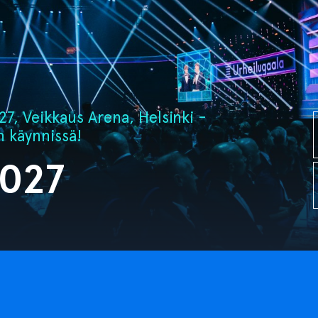
7, Veikkaus Arena, Helsinki -
n käynnissä!
2027