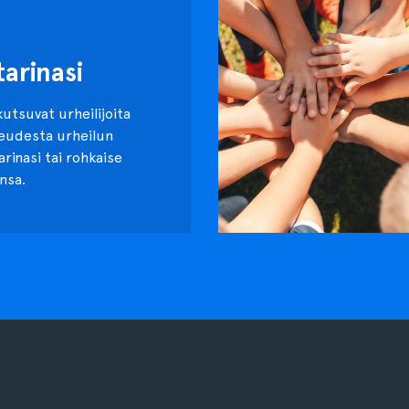
tarinasi
kutsuvat urheilijoita
keudesta urheilun
tarinasi tai rohkaise
nsa.