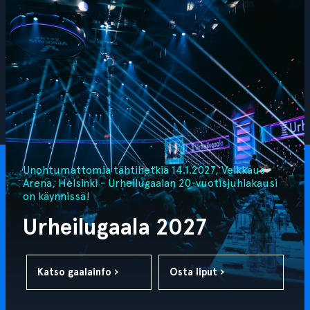
Unohtumattomia tähtihetkiä 14.1.2027, Veikkaus
Arena, Helsinki - Urheilugaalan 20-vuotisjuhlakausi
on käynnissä!
Urheilugaala 2027
Katso gaalainfo ›
Osta liput ›