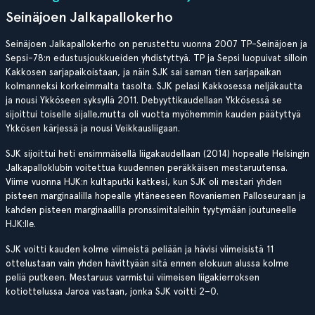
Seinäjoen Jalkapallokerho
Seinäjoen Jalkapallokerho on perustettu vuonna 2007 TP-Seinäjoen ja
Sepsi-78:n edustusjoukkueiden yhdistyttyä. TP ja Sepsi luopuivat silloin
Kakkosen sarjapaikoistaan, ja näin SJK sai saman tien sarjapaikan
kolmanneksi korkeimmalta tasolta. SJK pelasi Kakkosessa neljäkautta
ja nousi Ykköseen syksyllä 2011. Debyyttikaudellaan Ykkösessä se
sijoittui toiselle sijalle,mutta oli vuotta myöhemmin kauden päätyttyä
Ykkösen kärjessä ja nousi Veikkausliigaan.
SJK sijoittui heti ensimmäisellä liigakaudellaan (2014) hopealle Helsingin
Jalkapalloklubin voitettua kuudennen peräkkäisen mestaruutensa.
Viime vuonna HJK:n kultaputki katkesi, kun SJK oli mestari yhden
pisteen marginaalilla hopealle yltäneeseen Rovaniemen Palloseuraan ja
kahden pisteen marginaalilla pronssimitaleihin tyytymään joutuneelle
HJK:lle.
SJK voitti kauden kolme viimeistä peliään ja hävisi viimeisistä 11
ottelustaan vain yhden hävittyään sitä ennen elokuun alussa kolme
peliä putkeen. Mestaruus varmistui viimeisen liigakierroksen
kotiottelussa Jaroa vastaan, jonka SJK voitti 2–0.