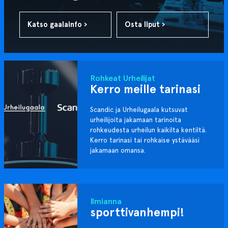
Katso gaalainfo ›
Osta liput ›
Rohkeat Urheilijat
Kerro meille tarinasi
Scandic ja Urheilugaala kutsuvat
urheilijoita jakamaan tarinoita
rohkeudesta urheilun kaikilta kentiltä.
Kerro tarinasi tai rohkaise ystävääsi
jakamaan omansa.
Ilmianna
sporttivanhempi!