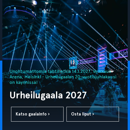
Unohtumattomia tähtihetkiä 14.1.2027, Veikkaus
Arena, Helsinki - Urheilugaalan 20-vuotisjuhlakausi
on käynnissä!
Urheilugaala 2027
Katso gaalainfo ›
Osta liput ›