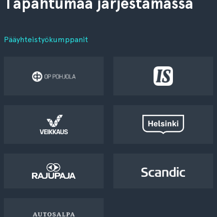
Tapahtumaa järjestämässä
Pääyhteistyökumppanit