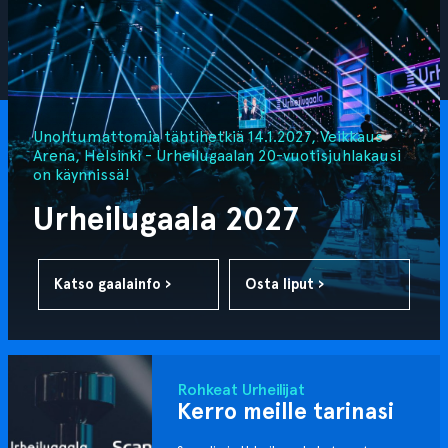
Unohtumattomia tähtihetkiä 14.1.2027, Veikkaus
Arena, Helsinki - Urheilugaalan 20-vuotisjuhlakausi
on käynnissä!
Urheilugaala 2027
Katso gaalainfo ›
Osta liput ›
Rohkeat Urheilijat
Kerro meille tarinasi