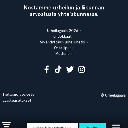
Nostamme urheilun ja liikunnan
arvostusta yhteiskunnassa.
Urheilugaala 2026
Ehdokkaat
Sykähdyttävin urheiluhetki
Osta liput
Medialle
Tietosuojaseloste
© Urheilugaala
Evästeasetukset
Sykähdyttävin urheiluhetki
Osta liput