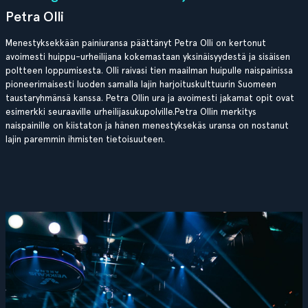
Petra Olli
Menestyksekkään painiuransa päättänyt Petra Olli on kertonut
avoimesti huippu-urheilijana kokemastaan yksinäisyydestä ja sisäisen
poltteen loppumisesta. Olli raivasi tien maailman huipulle naispainissa
pioneerimaisesti luoden samalla lajin harjoituskulttuurin Suomeen
taustaryhmänsä kanssa. Petra Ollin ura ja avoimesti jakamat opit ovat
esimerkki seuraaville urheilijasukupolville.Petra Ollin merkitys
naispainille on kiistaton ja hänen menestyksekäs uransa on nostanut
lajin paremmin ihmisten tietoisuuteen.