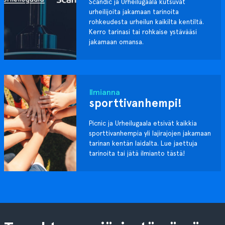
Scandic ja Urheilugaala kutsuvat
urheilijoita jakamaan tarinoita
rohkeudesta urheilun kaikilta kentiltä.
Kerro tarinasi tai rohkaise ystävääsi
jakamaan omansa.
Ilmianna
sporttivanhempi!
Picnic ja Urheilugaala etsivät kaikkia
sporttivanhempia yli lajirajojen jakamaan
tarinan kentän laidalta. Lue jaettuja
tarinoita tai jätä ilmianto tästä!