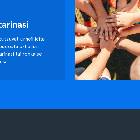
tarinasi
kutsuvat urheilijoita
keudesta urheilun
tarinasi tai rohkaise
nsa.