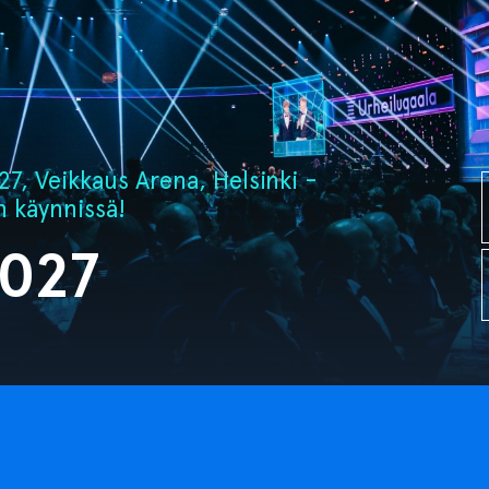
7, Veikkaus Arena, Helsinki -
n käynnissä!
2027