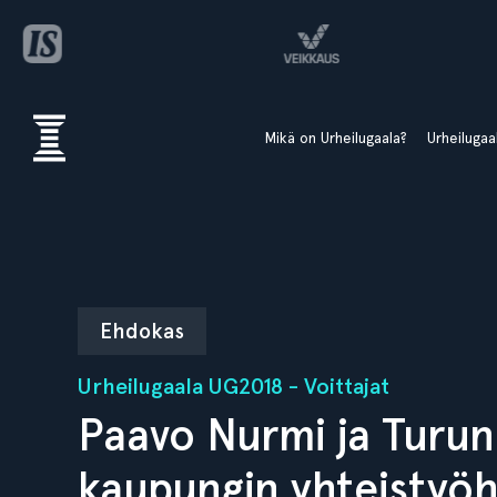
Mikä on Urheilugaala?
Urheiluga
Ehdokas
Urheilugaala UG2018 - Voittajat
Paavo Nurmi ja Turun
kaupungin yhteistyö