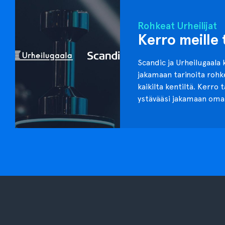
Rohkeat Urheilijat
Kerro meille 
Scandic ja Urheilugaala 
jakamaan tarinoita roh
kaikilta kentiltä. Kerro 
ystävääsi jakamaan oma