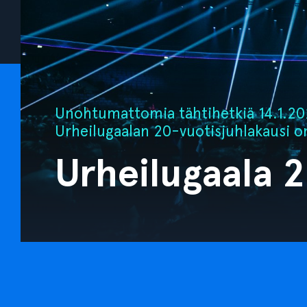
Unohtumattomia tähtihetkiä 14.1.202
Urheilugaalan 20-vuotisjuhlakausi o
Urheilugaala 