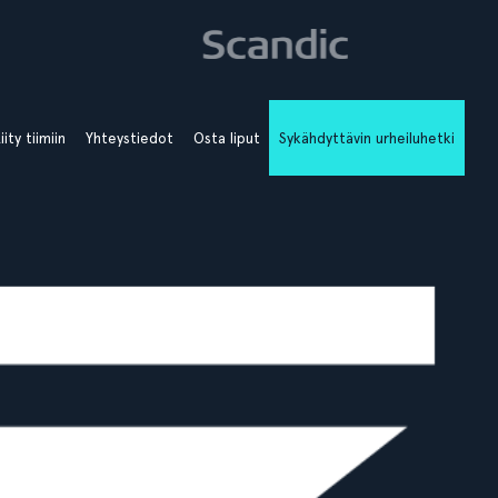
iity tiimiin
Yhteystiedot
Osta liput
Sykähdyttävin urheiluhetki