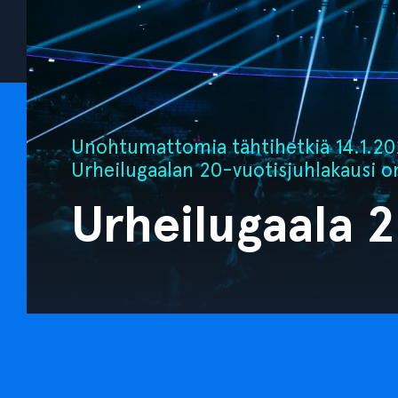
Unohtumattomia tähtihetkiä 14.1.202
Urheilugaalan 20-vuotisjuhlakausi o
Urheilugaala 