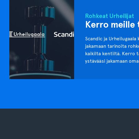
Rohkeat Urheilijat
Kerro meille 
Scandic ja Urheilugaala 
jakamaan tarinoita roh
kaikilta kentiltä. Kerro 
ystävääsi jakamaan oma