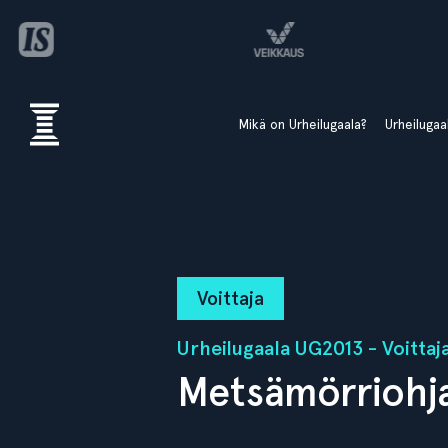
Mikä on Urheilugaala?
Urheiluga
Voittaja
Urheilugaala UG2013 - Voittaj
Metsämörriohja