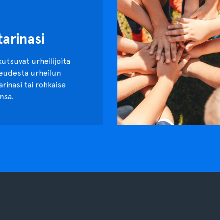
tarinasi
kutsuvat urheilijoita
keudesta urheilun
tarinasi tai rohkaise
nsa.