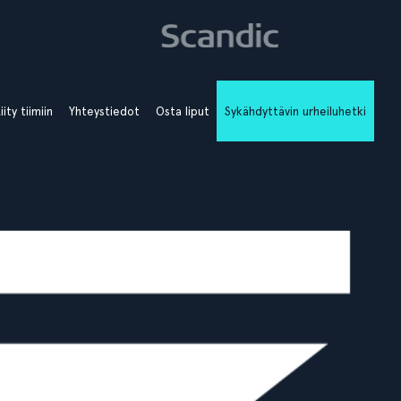
iity tiimiin
Yhteystiedot
Osta liput
Sykähdyttävin urheiluhetki