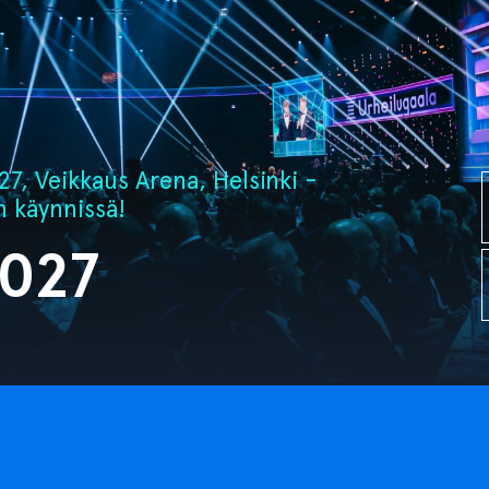
7, Veikkaus Arena, Helsinki -
n käynnissä!
2027