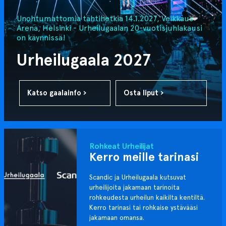
Unohtumattomia tähtihetkiä 14.1.2027, Veikkaus
Arena, Helsinki - Urheilugaalan 20-vuotisjuhlakausi
on käynnissä!
Urheilugaala 2027
Katso gaalainfo ›
Osta liput ›
Rohkeat Urheilijat
Kerro meille tarinasi
Scandic ja Urheilugaala kutsuvat
urheilijoita jakamaan tarinoita
rohkeudesta urheilun kaikilta kentiltä.
Kerro tarinasi tai rohkaise ystävääsi
jakamaan omansa.