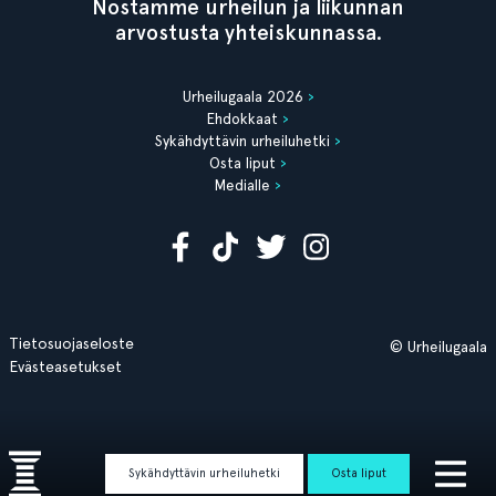
Nostamme urheilun ja liikunnan
arvostusta yhteiskunnassa.
Urheilugaala 2026
Ehdokkaat
Sykähdyttävin urheiluhetki
Osta liput
Medialle
Tietosuojaseloste
© Urheilugaala
Evästeasetukset
Sykähdyttävin urheiluhetki
Osta liput