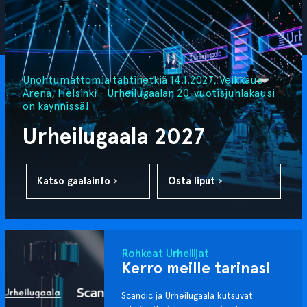
Unohtumattomia tähtihetkiä 14.1.2027, Veikkaus
Arena, Helsinki - Urheilugaalan 20-vuotisjuhlakausi
on käynnissä!
Urheilugaala 2027
Katso gaalainfo ›
Osta liput ›
Rohkeat Urheilijat
Kerro meille tarinasi
Scandic ja Urheilugaala kutsuvat