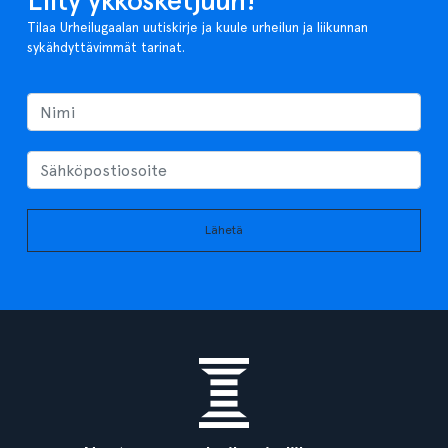
Liity ykkösketjuun!
Tilaa Urheilugaalan uutiskirje ja kuule urheilun ja liikunnan
sykähdyttävimmät tarinat.
Lähetä