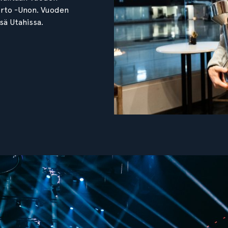
urto -Unon. Vuoden
sä Utahissa.