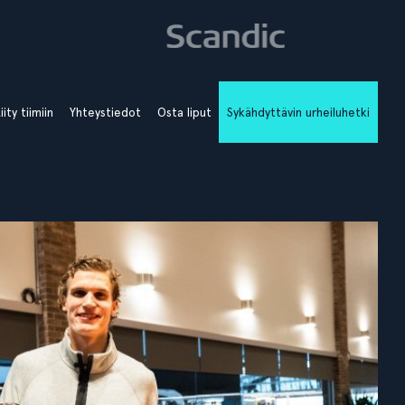
iity tiimiin
Yhteystiedot
Osta liput
Sykähdyttävin urheiluhetki