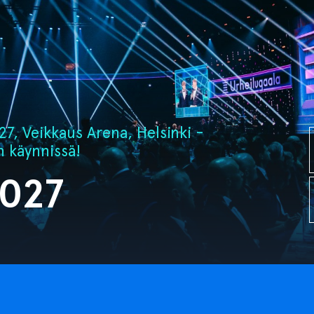
7, Veikkaus Arena, Helsinki -
n käynnissä!
2027