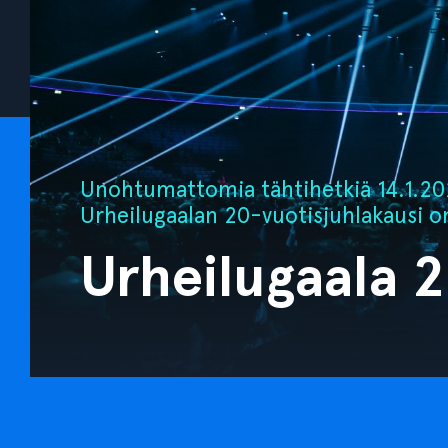
Unohtumattomia tähtihetkiä 14.1.202
Urheilugaalan 20-vuotisjuhlakausi o
Urheilugaala 