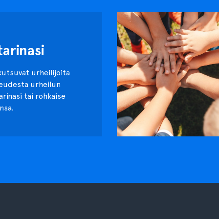
tarinasi
kutsuvat urheilijoita
keudesta urheilun
tarinasi tai rohkaise
nsa.