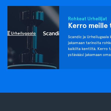
Rohkeat Urheilijat
Kerro meille 
Scandic ja Urheilugaala 
jakamaan tarinoita roh
kaikilta kentiltä. Kerro 
ystävääsi jakamaan oma