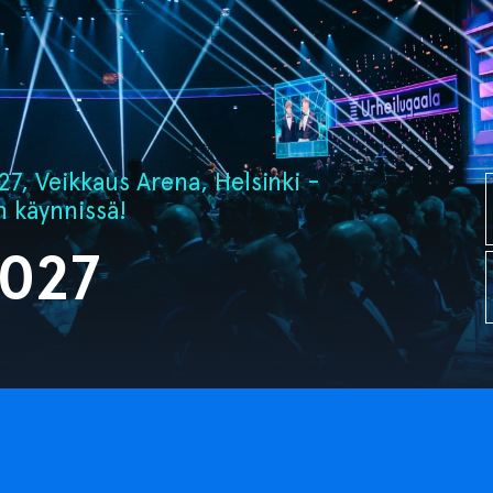
7, Veikkaus Arena, Helsinki -
n käynnissä!
2027