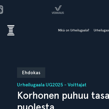
Mikä on Urheilugaala?
Urheiluga
Ehdokas
Urheilugaala UG2025 - Voittajat
Korhonen puhuu tas
puolesta