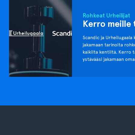
Rohkeat Urheilijat
Kerro meille 
Scandic ja Urheilugaala 
jakamaan tarinoita roh
kaikilta kentiltä. Kerro 
ystävääsi jakamaan oma