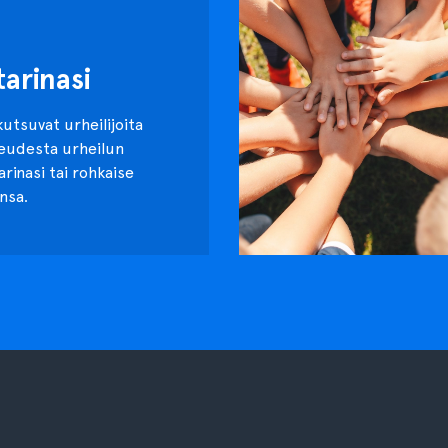
tarinasi
kutsuvat urheilijoita
keudesta urheilun
tarinasi tai rohkaise
nsa.