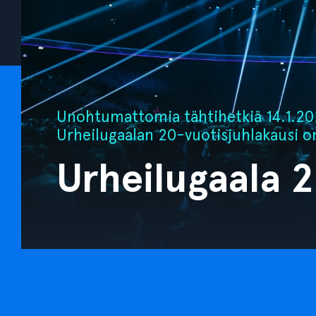
Unohtumattomia tähtihetkiä 14.1.202
Urheilugaalan 20-vuotisjuhlakausi o
Urheilugaala 