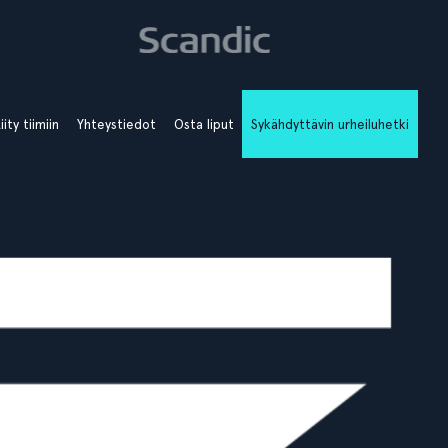
iity tiimiin
Yhteystiedot
Osta liput
Sykähdyttävin urheiluhetki