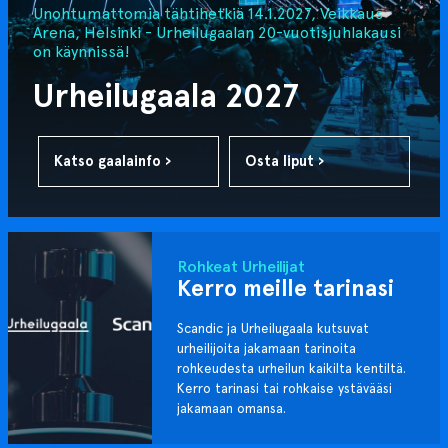
Unohtumattomia tähtihetkiä 14.1.2027, Veikkaus
Arena, Helsinki - Urheilugaalan 20-vuotisjuhlakausi
on käynnissä!
Urheilugaala 2027
Katso gaalainfo ›
Osta liput ›
Rohkeat Urheilijat
Kerro meille tarinasi
Scandic ja Urheilugaala kutsuvat
urheilijoita jakamaan tarinoita
rohkeudesta urheilun kaikilta kentiltä.
Kerro tarinasi tai rohkaise ystävääsi
jakamaan omansa.