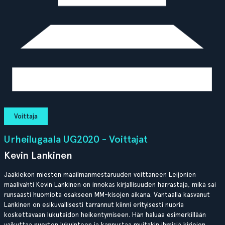
Voittaja
Urheilugaala UG2020 - Voittajat
Kevin Lankinen
Jääkiekon miesten maailmanmestaruuden voittaneen Leijonien
maalivahti Kevin Lankinen on innokas kirjallisuuden harrastaja, mikä sai
runsaasti huomiota osakseen MM-kisojen aikana. Vantaalla kasvanut
Lankinen on esikuvallisesti tarrannut kiinni erityisesti nuoria
koskettavaan lukutaidon heikentymiseen. Hän haluaa esimerkillään
vaikuttaa nuorten lukuintoon ja kannustaa muitakin ihmisiä kirjojen