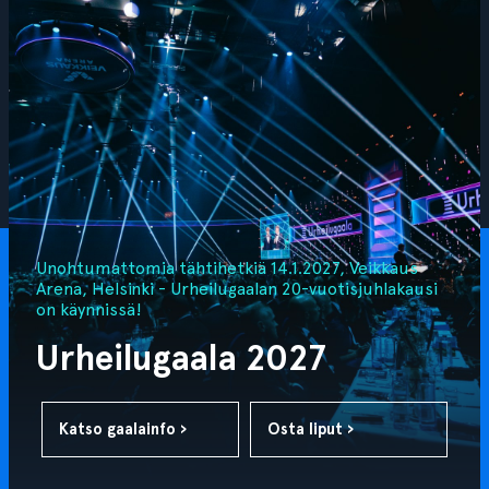
Unohtumattomia tähtihetkiä 14.1.2027, Veikkaus
Arena, Helsinki - Urheilugaalan 20-vuotisjuhlakausi
on käynnissä!
Urheilugaala 2027
Katso gaalainfo ›
Osta liput ›