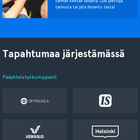
tarinan kentän laidalta. Lue jaettuja
tarinoita tai jätä ilmianto tästä!
Tapahtumaa järjestämässä
Pääyhteistyökumppanit