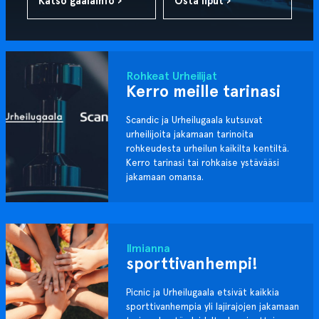
Katso gaalainfo ›
Osta liput ›
Rohkeat Urheilijat
Kerro meille tarinasi
Scandic ja Urheilugaala kutsuvat
urheilijoita jakamaan tarinoita
rohkeudesta urheilun kaikilta kentiltä.
Kerro tarinasi tai rohkaise ystävääsi
jakamaan omansa.
Ilmianna
sporttivanhempi!
Picnic ja Urheilugaala etsivät kaikkia
sporttivanhempia yli lajirajojen jakamaan