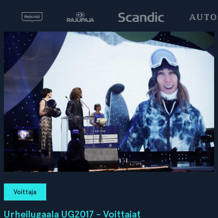
Voittaja
Urheilugaala UG2017 - Voittajat