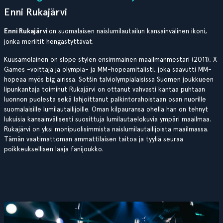
Enni Rukajärvi
Enni Rukajärvi
on suomalaisen naislumilautailun kansainvälinen ikoni,
jonka meriitit hengästyttävät.
Kuusamolainen on slope stylen ensimmäinen maailmanmestari (2011), X
Games -voittaja ja olympia- ja MM-hopeamitalisti, joka saavutti MM-
hopeaa myös big airissa. Sotšin talviolympialaisissa Suomen joukkueen
lipunkantaja toiminut Rukajärvi on ottanut vahvasti kantaa puhtaan
luonnon puolesta sekä lahjoittanut palkintorahoistaan osan nuorille
suomalaisille lumilautailijoille. Oman kilpauransa ohella hän on tehnyt
lukuisia kansainvälisesti suosittuja lumilautaelokuvia ympäri maailmaa.
Rukajärvi on yksi monipuolisimmista naislumilautailijoista maailmassa.
Tämän vaatimattoman ammattilaisen taitoa ja tyyliä seuraa
poikkeuksellisen laaja fanijoukko.