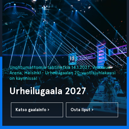
Unohtumattomia tähtihetkiä 14.1.2027, Veikkaus
Arena, Helsinki - Urheilugaalan 20-vuotisjuhlakausi
on käynnissä!
Urheilugaala 2027
Katso gaalainfo ›
Osta liput ›