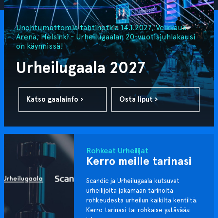
Unohtumattomia tähtihetkiä 14.1.2027, Veikkaus
Arena, Helsinki - Urheilugaalan 20-vuotisjuhlakausi
on käynnissä!
Urheilugaala 2027
Katso gaalainfo ›
Osta liput ›
Rohkeat Urheilijat
Kerro meille tarinasi
Scandic ja Urheilugaala kutsuvat
urheilijoita jakamaan tarinoita
rohkeudesta urheilun kaikilta kentiltä.
Kerro tarinasi tai rohkaise ystävääsi