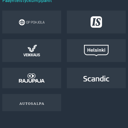
Pääyhteistyökumppanit