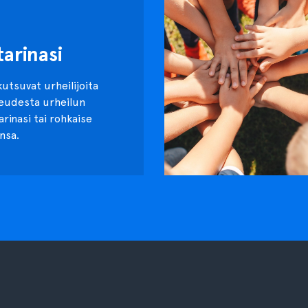
tarinasi
kutsuvat urheilijoita
keudesta urheilun
tarinasi tai rohkaise
nsa.