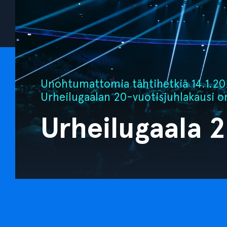
Unohtumattomia tähtihetkiä 14.1.202
Urheilugaalan 20-vuotisjuhlakausi o
Urheilugaala 