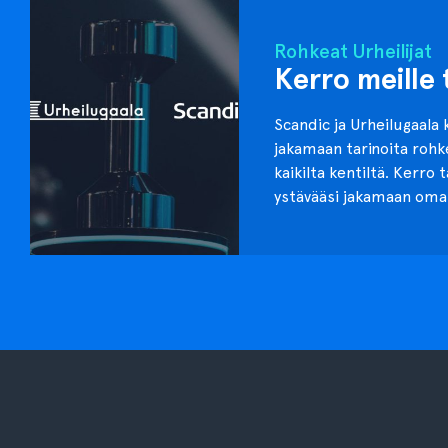
Rohkeat Urheilijat
Kerro meille 
Scandic ja Urheilugaala 
jakamaan tarinoita roh
kaikilta kentiltä. Kerro 
ystävääsi jakamaan oma