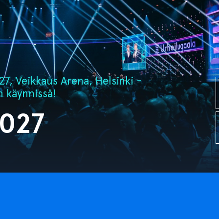
7, Veikkaus Arena, Helsinki -
n käynnissä!
2027