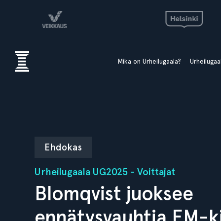
Mikä on Urheilugaala?
Urheiluga
Ehdokas
Urheilugaala UG2025 - Voittajat
Blomqvist juoksee
ennätysvauhtia EM-ki