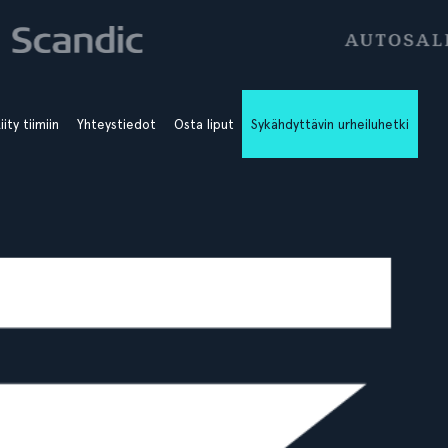
iity tiimiin
Yhteystiedot
Osta liput
Sykähdyttävin urheiluhetki