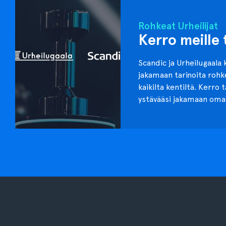
Rohkeat Urheilijat
Kerro meille 
Scandic ja Urheilugaala 
jakamaan tarinoita roh
kaikilta kentiltä. Kerro 
ystävääsi jakamaan oma