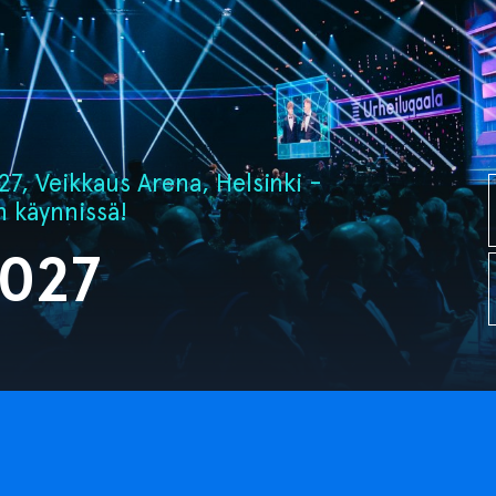
7, Veikkaus Arena, Helsinki -
n käynnissä!
2027