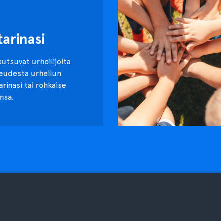
tarinasi
kutsuvat urheilijoita
keudesta urheilun
tarinasi tai rohkaise
nsa.