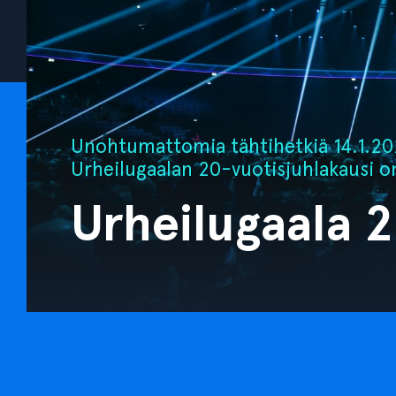
Unohtumattomia tähtihetkiä 14.1.202
Urheilugaalan 20-vuotisjuhlakausi o
Urheilugaala 