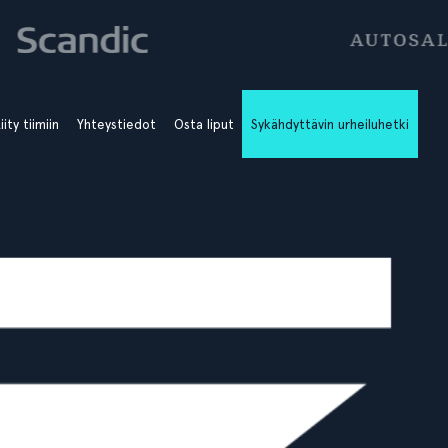
iity tiimiin
Yhteystiedot
Osta liput
Sykähdyttävin urheiluhetki