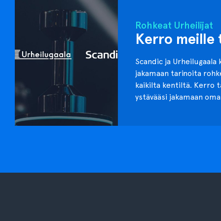
Rohkeat Urheilijat
Kerro meille 
Scandic ja Urheilugaala 
jakamaan tarinoita roh
kaikilta kentiltä. Kerro 
ystävääsi jakamaan oma