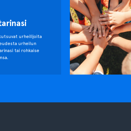
tarinasi
kutsuvat urheilijoita
keudesta urheilun
tarinasi tai rohkaise
nsa.