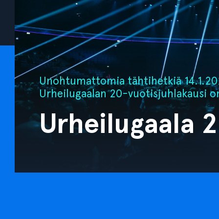
Unohtumattomia tähtihetkiä 14.1.202
Urheilugaalan 20-vuotisjuhlakausi o
Urheilugaala 