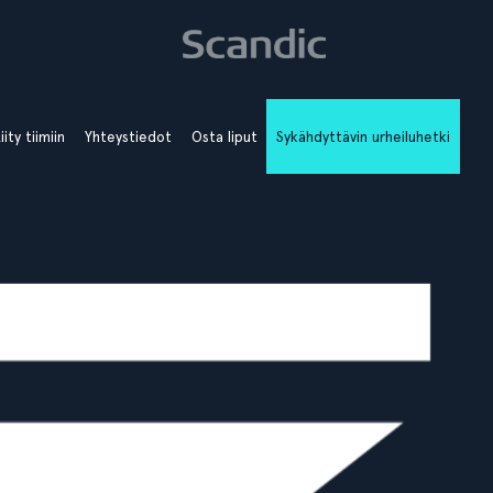
iity tiimiin
Yhteystiedot
Osta liput
Sykähdyttävin urheiluhetki