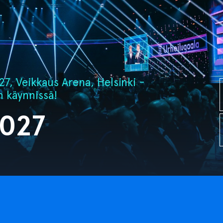
7, Veikkaus Arena, Helsinki -
n käynnissä!
2027