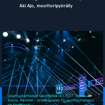
Aki Ajo, moottoripyöräily
Unohtumattomia tähtihetkiä 14.1.2027, Veikkaus
Arena, Helsinki - Urheilugaalan 20-vuotisjuhlakausi
on käynnissä!