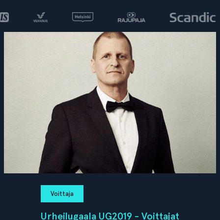
Voittaja
Urheilugaala UG2019 - Voittajat