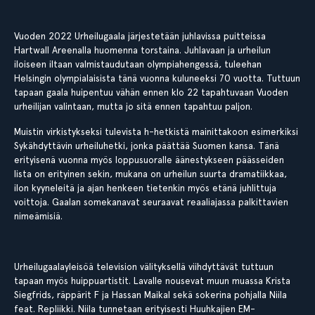
Vuoden 2022 Urheilugaala järjestetään juhlavissa puitteissa
Hartwall Areenalla huomenna torstaina. Juhlavaan ja urheilun
iloiseen iltaan valmistaudutaan olympiahengessä, tuleehan
Helsingin olympialaisista tänä vuonna kuluneeksi 70 vuotta. Tuttuun
tapaan gaala huipentuu vähän ennen klo 22 tapahtuvaan Vuoden
urheilijan valintaan, mutta jo sitä ennen tapahtuu paljon.
Muistin virkistykseksi tulevista h-hetkistä mainittakoon esimerkiksi
Sykähdyttävin urheiluhetki, jonka päättää Suomen kansa. Tänä
erityisenä vuonna myös loppusuoralle äänestykseen päässeiden
lista on erityinen sekin, mukana on urheilun suurta dramatiikkaa,
ilon kyyneleitä ja ajan henkeen tietenkin myös etänä juhlittuja
voittoja. Gaalan somekanavat seuraavat reaaliajassa palkittavien
nimeämisiä.
Urheilugaalayleisöä television välityksellä viihdyttävät tuttuun
tapaan myös huippuartistit. Lavalle nousevat muun muassa Krista
Siegfrids, räppärit F ja Hassan Maikal sekä sokerina pohjalla Niila
feat. Repliikki. Niila tunnetaan erityisesti Huuhkajien EM-