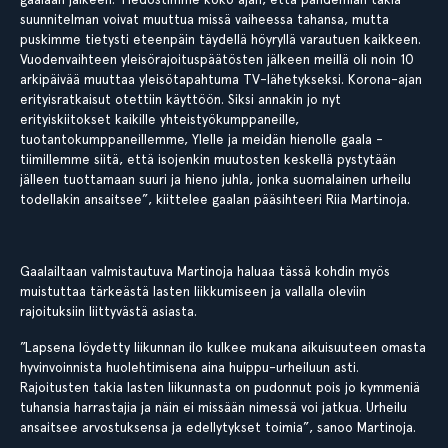
suunnitelman voivat muuttua missä vaiheessa tahansa, mutta
puskimme tietysti eteenpäin täydellä höyryllä varautuen kaikkeen.
Vuodenvaihteen yleisörajoituspäätösten jälkeen meillä oli noin 10
arkipäivää muuttaa yleisötapahtuma TV-lähetykseksi. Korona-ajan
erityisratkaisut otettiin käyttöön. Siksi annakin jo nyt
erityiskiitokset kaikille yhteistyökumppaneille,
tuotantokumppaneillemme, Ylelle ja meidän hienolle gaala -
tiimillemme siitä, että isojenkin muutosten keskellä pystytään
jälleen tuottamaan suuri ja hieno juhla, jonka suomalainen urheilu
todellakin ansaitsee”, kiittelee gaalan pääsihteeri Riia Martinoja.
Gaalailtaan valmistautuva Martinoja haluaa tässä kohdin myös
muistuttaa tärkeästä lasten liikkumiseen ja vallalla oleviin
rajoituksiin liittyvästä asiasta.
”Lapsena löydetty liikunnan ilo kulkee mukana aikuisuuteen omasta
hyvinvoinnista huolehtimisena aina huippu-urheiluun asti.
Rajoitusten takia lasten liikunnasta on pudonnut pois jo kymmeniä
tuhansia harrastajia ja näin ei missään nimessä voi jatkua. Urheilu
ansaitsee arvostuksensa ja edellytykset toimia”, sanoo Martinoja.