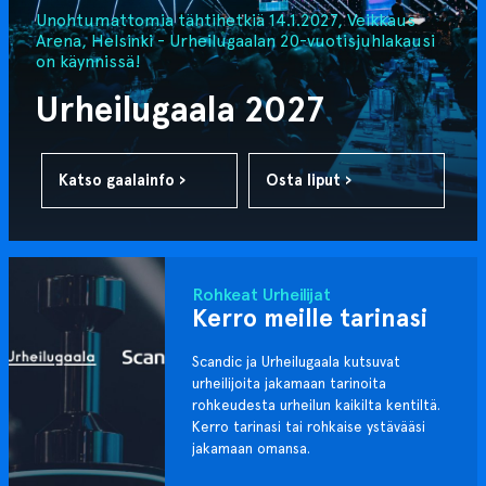
Unohtumattomia tähtihetkiä 14.1.2027, Veikkaus
Arena, Helsinki - Urheilugaalan 20-vuotisjuhlakausi
on käynnissä!
Urheilugaala 2027
Katso gaalainfo ›
Osta liput ›
Rohkeat Urheilijat
Kerro meille tarinasi
Scandic ja Urheilugaala kutsuvat
urheilijoita jakamaan tarinoita
rohkeudesta urheilun kaikilta kentiltä.
Kerro tarinasi tai rohkaise ystävääsi
jakamaan omansa.