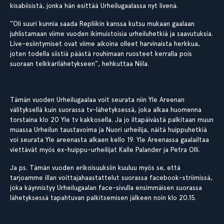
kisabiisistä, jonka hän esittää Urheilugaalassa nyt livenä.
”Oli suuri kunnia saada Repliikin kanssa kutsu mukaan gaalaan
juhlistamaan viime vuoden ikimuistoisia urheiluhetkiä ja saavutuksia.
Live-esiintymiset ovat viime aikoina olleet harvinaista herkkua,
joten todella siistiä päästä rouhimaan ruosteet kerralla pois
suoraan telkkarilähetykseen”, hehkuttaa Niila.
Tämän vuoden Urheilugaalaa voit seurata niin Yle Areenan
välityksellä kuin suorassa tv-lähetyksessä, joka alkaa huomenna
torstaina klo 20 Yle tv kakkosella. Ja jo iltapäivästä palkitaan muun
muassa Urheilun taustavoima ja Nuori urheilija, näitä huippuhetkiä
voi seurata Yle areenasta alkaen kello 19. Yle Areenassa gaalailtaa
viettävät myös ex-huippu-urheilijat Kalle Palander ja Petra Olli.
Ja ps. Tämän vuoden erikoisuuksiin kuuluu myös se, että
tarjoamme illan voittajahaastattelut suorassa facebook-striimissä,
joka käynnistyy Urheilugaalan face-sivulla ensimmäisen suorassa
lähetyksessä tapahtuvan palkitsemisen jälkeen noin klo 20.15.