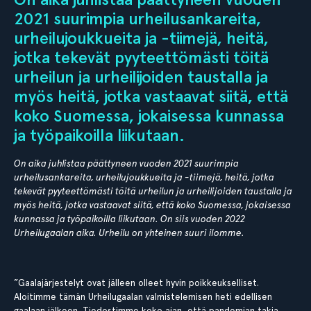
2021 suurimpia urheilusankareita,
urheilujoukkueita ja -tiimejä, heitä,
jotka tekevät pyyteettömästi töitä
urheilun ja urheilijoiden taustalla ja
myös heitä, jotka vastaavat siitä, että
koko Suomessa, jokaisessa kunnassa
ja työpaikoilla liikutaan.
On aika juhlistaa päättyneen vuoden 2021 suurimpia
urheilusankareita, urheilujoukkueita ja -tiimejä, heitä, jotka
tekevät pyyteettömästi töitä urheilun ja urheilijoiden taustalla ja
myös heitä, jotka vastaavat siitä, että koko Suomessa, jokaisessa
kunnassa ja työpaikoilla liikutaan. On siis vuoden 2022
Urheilugaalan aika. Urheilu on yhteinen suuri ilomme.
”Gaalajärjestelyt ovat jälleen olleet hyvin poikkeukselliset.
Aloitimme tämän Urheilugaalan valmistelemisen heti edellisen
gaalaan jälkeen. Tiedostimme koko ajan, että pandemian takia