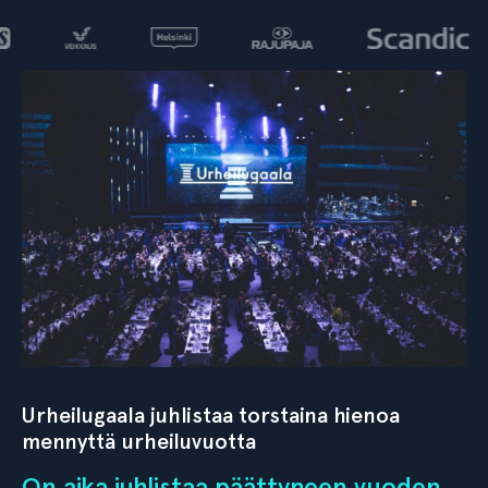
Urheilugaala juhlistaa torstaina hienoa
mennyttä urheiluvuotta
On aika juhlistaa päättyneen vuoden