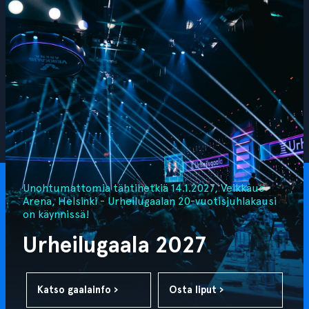
Unohtumattomia tähtihetkiä 14.1.2027, Veikkaus
Arena, Helsinki - Urheilugaalan 20-vuotisjuhlakausi
on käynnissä!
Urheilugaala 2027
Katso gaalainfo ›
Osta liput ›