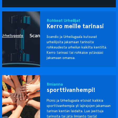
Rohkeat Urheilijat
Kerro meille tarinasi
Scandic ja Urheilugaala kutsuvat
urheilijoita jakamaan tarinoita
rohkeudesta urheilun kaikilta kentiltä.
Kerro tarinasi tai rohkaise ystävääsi
jakamaan omansa.
Ilmianna
sporttivanhempi!
Picnic ja Urheilugaala etsivät kaikkia
sporttivanhempia yli lajirajojen jakamaan
tarinan kentän laidalta. Lue jaettuja
tarinoita tai jätä ilmianto tästä!