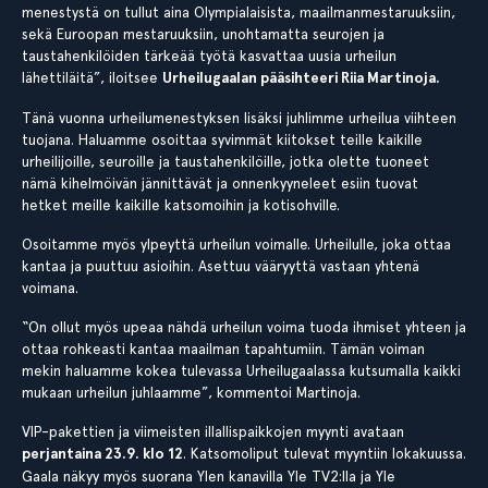
menestystä on tullut aina Olympialaisista, maailmanmestaruuksiin,
sekä Euroopan mestaruuksiin, unohtamatta seurojen ja
taustahenkilöiden tärkeää työtä kasvattaa uusia urheilun
lähettiläitä”, iloitsee
Urheilugaalan pääsihteeri Riia Martinoja.
Tänä vuonna urheilumenestyksen lisäksi juhlimme urheilua viihteen
tuojana. Haluamme osoittaa syvimmät kiitokset teille kaikille
urheilijoille, seuroille ja taustahenkilöille, jotka olette tuoneet
nämä kihelmöivän jännittävät ja onnenkyyneleet esiin tuovat
hetket meille kaikille katsomoihin ja kotisohville.
Osoitamme myös ylpeyttä urheilun voimalle. Urheilulle, joka ottaa
kantaa ja puuttuu asioihin. Asettuu vääryyttä vastaan yhtenä
voimana.
“On ollut myös upeaa nähdä urheilun voima tuoda ihmiset yhteen ja
ottaa rohkeasti kantaa maailman tapahtumiin. Tämän voiman
mekin haluamme kokea tulevassa Urheilugaalassa kutsumalla kaikki
mukaan urheilun juhlaamme”, kommentoi Martinoja.
VIP-pakettien ja viimeisten illallispaikkojen myynti avataan
perjantaina 23.9. klo 12
. Katsomoliput tulevat myyntiin lokakuussa.
Gaala näkyy myös suorana Ylen kanavilla Yle TV2:lla ja Yle