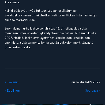
Areenassa.
Kaikki pääsevät myös tuttuun tapaan osallistumaan
Sykähdyttävimmän urheiluhetken valintaan. Pitkän listan äänestys
aukeaa marraskuussa.
Suomalainen urheiluyhteisö juhlistaa 16. Urheilugaalaa sekä
menneen urheiluvuoden sykähdyttävimpiä hetkiä 12. tammikuuta
2023. Hetkiä, jotka ovat syntyneet sisukkaiden urheilijoiden
unelmista, sekä valmentajien ja taustajoukkojen merkittävästä
omistautumisesta.
‹ Takaisin
Julkaistu 16.09.2022
‹ Edellinen
Seuraava ›