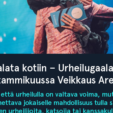
lata kotiin – Urheilugaal
 tammikuussa Veikkaus Are
että urheilulla on valtava voima, mu
ttava jokaiselle mahdollisuus tulla 
n urheilijoita, katsojia tai kanssakul