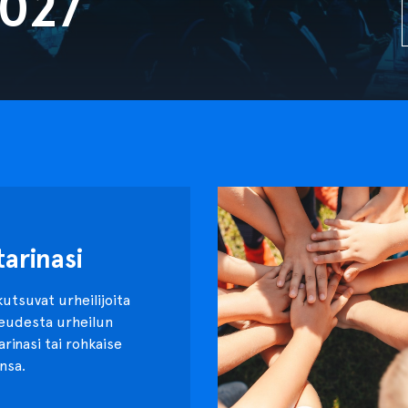
2027
tarinasi
kutsuvat urheilijoita
keudesta urheilun
tarinasi tai rohkaise
nsa.