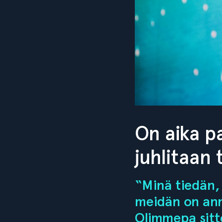
On aika pa
juhlitaan
“Minä tiedän, 
meidän on anne
Olimmepa sitte