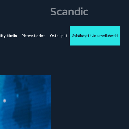
iity tiimiin
Yhteystiedot
Osta liput
Sykähdyttävin urheiluhetki