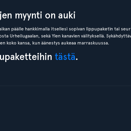
kojen myynti on auki
aikan päälle hankkimalla itsellesi sopivan lippupaketin tai seur
ta Urheilugaalan, sekä Ylen kanavien välityksellä. Sykähdyt
een koko kansa, kun äänestys aukeaa marraskuussa.
pupaketteihin
tästä
.