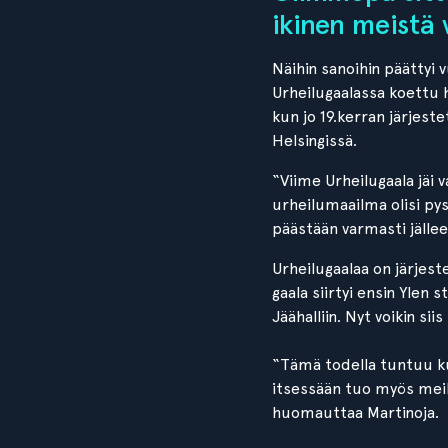
ikinen meistä 
Näihin sanoihin päättyi
Urheilugaalassa koettu h
kun jo 19.kerran järjest
Helsingissä.
“Viime Urheilugaala jäi 
urheilumaailma olisi pys
päästään varmasti jäll
Urheilugaalaa on järjest
gaala siirtyi ensin Ylen 
Jäähalliin. Nyt voikin sii
“Tämä todella tuntuu kui
itsessään tuo myös meil
huomauttaa Martinoja.