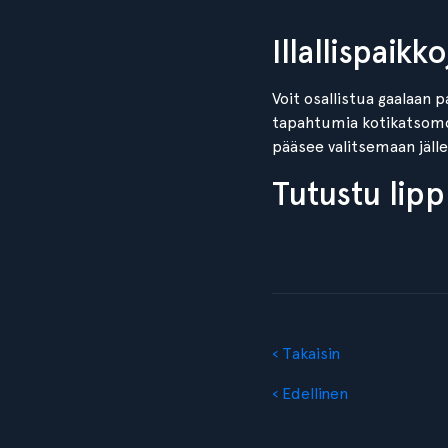
Illallispaik
Voit osallistua gaalaan p
tapahtumia kotikatsomos
pääsee valitsemaan jäll
Tutustu lip
‹ Takaisin
‹ Edellinen