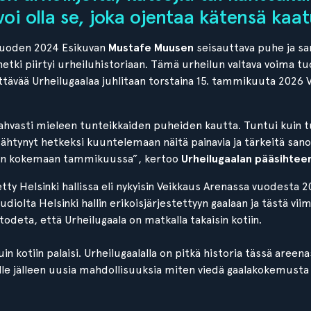
voi olla se, joka ojentaa kätensä kaat
 vuoden 2024 Esikuvan
Mustafe Muusen
seisauttava puhe ja s
etki piirtyi urheiluhistoriaan. Tämä urheilun valtava voima tu
ettävää Urheilugaalaa juhlitaan torstaina 15. tammikuuta 2026 
vahvasti mieleen tunteikkaiden puheiden kautta. Tuntui kuin t
ähtynyt hetkeksi kuuntelemaan näitä painavia ja tärkeitä sanoj
een kokemaan tammikuussa”, kertoo
Urheilugaalan pääsihteer
etty Helsinki hallissa eli nykyisin Veikkaus Arenassa vuodesta
studiolta Helsinki hallin erikoisjärjestettyyn gaalaan ja tästä vii
s todeta, että Urheilugaala on matkalla takaisin kotiin.
n kotiin palaisi. Urheilugaalalla on pitkä historia tässä are
le jälleen uusia mahdollisuuksia miten viedä gaalakokemusta