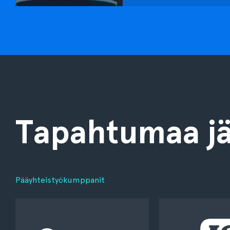
Tapahtumaa jä
Pääyhteistyökumppanit