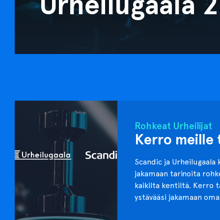
Urheilugaala 
Rohkeat Urheilijat
Kerro meille 
Scandic ja Urheilugaala 
jakamaan tarinoita roh
kaikilta kentiltä. Kerro 
ystävääsi jakamaan oma