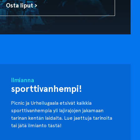
Osta liput ›
Ilmianna
sporttivanhempi!
Picnic ja Urheilugaala etsivät kaikkia
sporttivanhempia yli lajirajojen jakamaan
tarinan kentän laidalta. Lue jaettuja tarinoita
tai jätä ilmianto tästä!