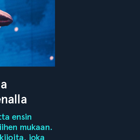
aa
nalla
tta ensin
siihen mukaan.
kijoita, joka