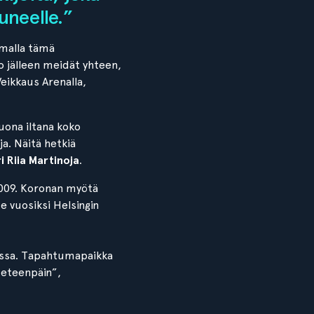
uneelle.”
amalla tämä
o jälleen meidät yhteen,
Veikkaus Arenalla,
uona iltana koko
a. Näitä hetkiä
i Riia Martinoja
.
 2009. Koronan myötä
me vuosiksi Helsingin
enassa. Tapahtumapaikka
 eteenpäin”,