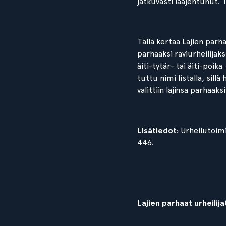
jatkuvasti laajentunut. T
Tällä kertaa Lajien parha
parhaaksi raviurheilijak
äiti-tytär- tai äiti-poik
tuttu nimi listalla, sill
valittiin lajinsa parhaak
Lisätiedot
: Urheilutoim
446.
Lajien parhaat urheilija