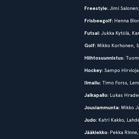
Freestyle
: Jimi Salonen
Frisbeegolf
: Henna Bl
Futsal
: Jukka Kytölä, K
Golf
: Mikko Korhonen, S
Hiihtosuunnistus
: Tuom
Hockey
: Sampo Hirvioja
Ilmailu
: Timo Forss, Lenn
Jalkapallo
: Lukas Hrade
Jousiammunta
: Mikko J
Judo
: Katri Kakko, Lah
Jääkiekko
: Pekka Rinne,