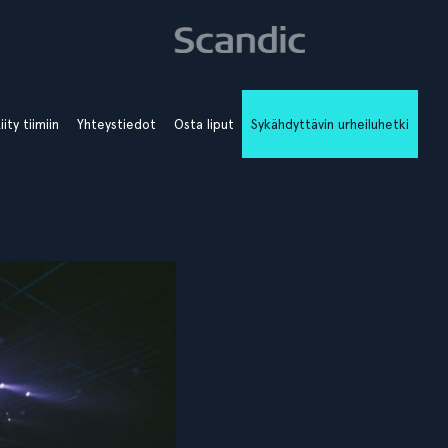
iity tiimiin
Yhteystiedot
Osta liput
Sykähdyttävin urheiluhetki