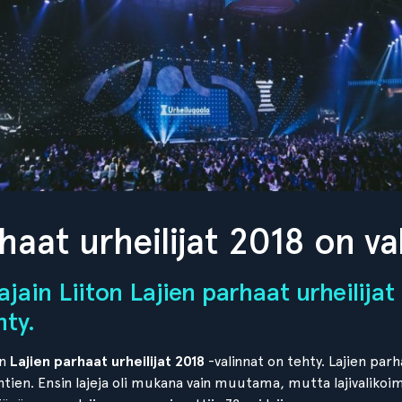
haat urheilijat 2018 on va
ajain Liiton Lajien parhaat urheilijat
hty.
on
Lajien parhaat
urheilijat
2018
-valinnat on tehty. Lajien parha
htien. Ensin lajeja oli mukana vain muutama, mutta lajivaliko