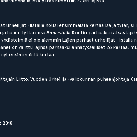
änä vuonna lajinsa paras nimettiin 72 eri lajissa.
at urheilijat -listalle nousi ensimmäistä kertaa isä ja tytär, sil
si ja hänen tyttärensä
Anna-Julia Kontio
parhaaksi ratsastajaks
a -yhdistelmiä ei ole aiemmin Lajien parhaat urheilijat -listalla
ä hänet on valittu lajinsa parhaaksi ennätykselliset 26 kertaa, 
si nyt ensimmäistä kertaa.
ittajain Liitto, Vuoden Urheilija -valiokunnan puheenjohtaja Ka
t 2018