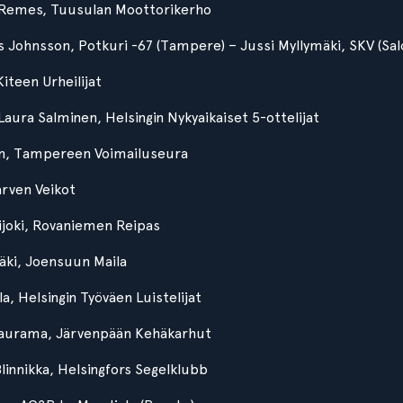
 Remes, Tuusulan Moottorikerho
s Johnsson, Potkuri -67 (Tampere) – Jussi Myllymäki, SKV (Sal
 Kiteen Urheilijat
 Laura Salminen, Helsingin Nykyaikaiset 5-ottelijat
en, Tampereen Voimailuseura
ärven Veikot
hijoki, Rovaniemen Reipas
äki, Joensuun Maila
la, Helsingin Työväen Luistelijat
 Saurama, Järvenpään Kehäkarhut
Blinnikka, Helsingfors Segelklubb