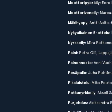
Moottoripyöräily
: Eero
Moottoriveneily
: Marcu
Mäkihyppy
: Antti Aalto,
Nykyaikainen 5-ottelu
:
Nyrkkeily
: Mira Potkon
Paini
: Petra Olli, Lappaj
Painonnosto
: Anni Vuo
Pesäpallo
: Juha Puhtim
Pikaluistelu
: Mika Pouta
Potkunyrkkeily
: Akseli
Purjehdus
: Aleksandra 