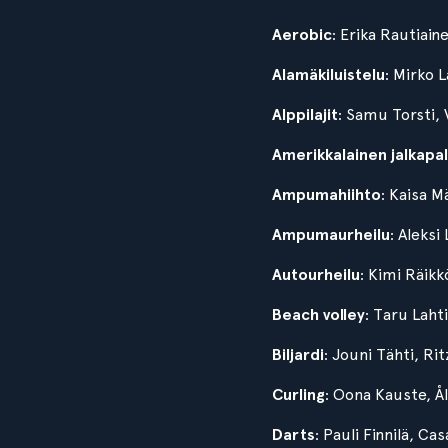
Aerobic
: Erika Rautiain
Alamäkiluistelu
: Mirko L
Alppilajit
: Samu Torsti,
Amerikkalainen jalkapal
Ampumahiihto
: Kaisa M
Ampumaurheilu
: Aleks
Autourheilu
: Kimi Räikkö
Beach volley
: Taru Laht
Biljardi
: Jouni Tähti, Rit
Curling
: Oona Kauste, Å
Darts
: Pauli Finnilä, Ca