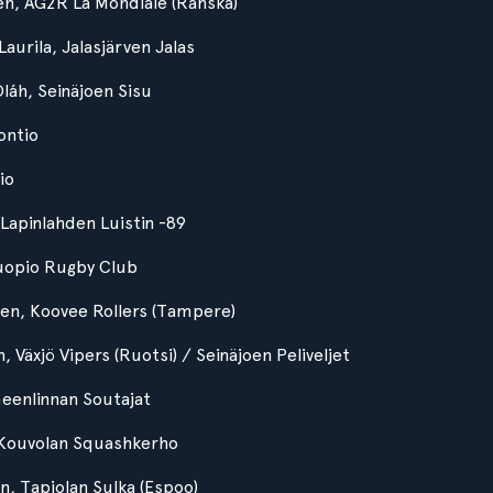
en, AG2R La Mondiale (Ranska)
 Laurila, Jalasjärven Jalas
láh, Seinäjoen Sisu
ontio
io
 Lapinlahden Luistin -89
 Kuopio Rugby Club
en, Koovee Rollers (Tampere)
, Växjö Vipers (Ruotsi) / Seinäjoen Peliveljet
eenlinnan Soutajat
, Kouvolan Squashkerho
en, Tapiolan Sulka (Espoo)