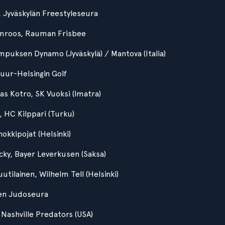
, Jyväskylän Freestyleseura
omroos, Rauman Frisbee
ampuksen Dynamo (Jyväskylä) / Mantova (Italia)
uur-Helsingin Golf
as Kotro, SK Vuoksi (Imatra)
, HC Kilppari (Turku)
okkipojat (Helsinki)
cky, Bayer Leverkusen (Saksa)
uutilainen, Wilhelm Tell (Helsinki)
den Judoseura
 Nashville Predators (USA)