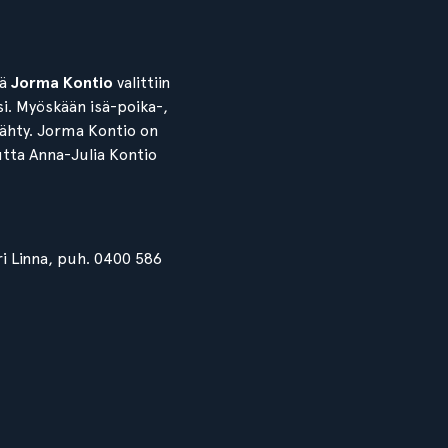
lä
Jorma Kontio
valittiin
i. Myöskään isä-poika-,
 nähty. Jorma Kontio on
mutta Anna-Julia Kontio
ri Linna, puh. 0400 586