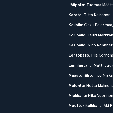
Jääpallo
: Tuomas Määttä
Karate
: Titta Keinänen
Keilailu
: Osku Palermaa, 
Koripallo
: Lauri Markkan
Käsipallo
: Nico Rönnber
Lentopallo
: Piia Korho
Lumilautailu
: Matti Su
Maastohiihto
: Iivo Nis
Melonta
: Netta Malinen
Miekkailu
: Niko Vuorinen
Moottorikelkkailu
: Aki 