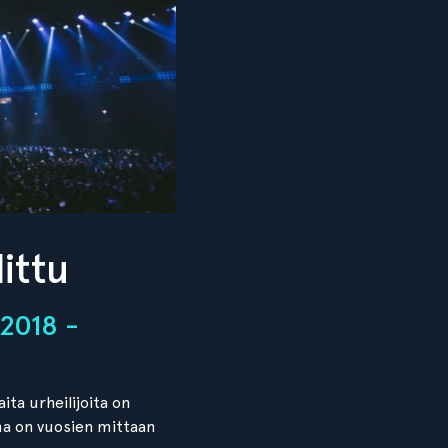
littu
 2018 -
ita urheilijoita on
ima on vuosien mittaan