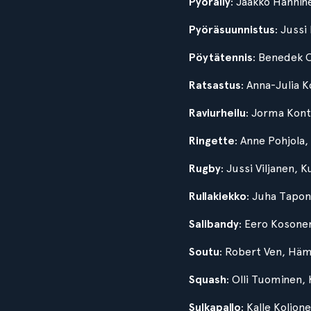
Pyöräily
: Jaakko Hännin
Pyöräsuunnistus
: Jussi
Pöytätennis
: Benedek O
Ratsastus
: Anna-Julia K
Raviurheilu
: Jorma Kont
Ringette
: Anne Pohjola,
Rugby
: Jussi Viljanen,
Rullakiekko
: Juha Tapon
Salibandy
: Eero Kosonen
Soutu
: Robert Ven, Häm
Squash
: Olli Tuominen
Sulkapallo
: Kalle Koljon